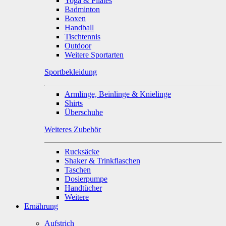
Yoga & Pilates
Badminton
Boxen
Handball
Tischtennis
Outdoor
Weitere Sportarten
Sportbekleidung
Armlinge, Beinlinge & Knielinge
Shirts
Überschuhe
Weiteres Zubehör
Rucksäcke
Shaker & Trinkflaschen
Taschen
Dosierpumpe
Handtücher
Weitere
Ernährung
Aufstrich