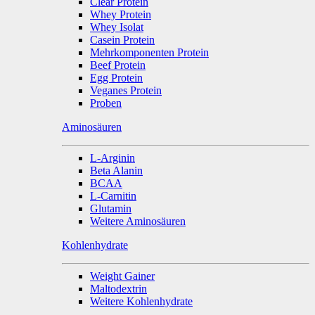
Clear Protein
Whey Protein
Whey Isolat
Casein Protein
Mehrkomponenten Protein
Beef Protein
Egg Protein
Veganes Protein
Proben
Aminosäuren
L-Arginin
Beta Alanin
BCAA
L-Carnitin
Glutamin
Weitere Aminosäuren
Kohlenhydrate
Weight Gainer
Maltodextrin
Weitere Kohlenhydrate