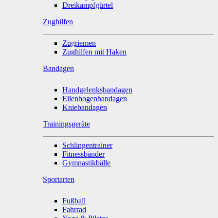
Dreikampfgürtel
Zughilfen
Zugriemen
Zughilfen mit Haken
Bandagen
Handgelenksbandagen
Ellenbogenbandagen
Kniebandagen
Trainingsgeräte
Schlingentrainer
Fitnessbänder
Gymnastikbälle
Sportarten
Fußball
Fahrrad