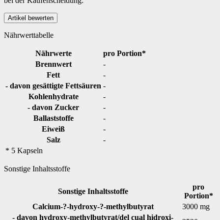
bei der Kaufenscheidung:
Nährwerttabelle
Nährwerte
pro Portion*
Brennwert
-
Fett
-
- davon gesättigte Fettsäuren
-
Kohlenhydrate
-
- davon Zucker
-
Ballaststoffe
-
Eiweiß
-
Salz
-
* 5 Kapseln
Sonstige Inhaltsstoffe
pro
Sonstige Inhaltsstoffe
Portion*
Calcium-?-hydroxy-?-methylbutyrat
3000 mg
- davon hydroxy-methylbutyrat/del cual hidroxi-