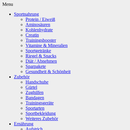
Menu
Sportnahrung
Protein / Eiweiß
Aminosäuren
Kohlenhydrate
Creatin
Trainingsbooster
Vitamine & Mineralien
Sportgetränke
Riegel & Snacks
Diät / Abnehmen
Sparpakete
Gesundheit & Schönheit
Zubehör
Handschuhe
Gürtel
Zughilfen
Bandagen
Trainingsgeräte
Sportarten
Sportbekleidung
Weiteres Zubehör
Ernährung
Aufstrich