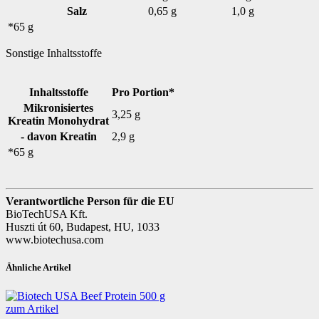
Salz
0,65 g
1,0 g
*65 g
Sonstige Inhaltsstoffe
Inhaltsstoffe
Pro Portion*
Mikronisiertes
3,25 g
Kreatin Monohydrat
- davon Kreatin
2,9 g
*65 g
Verantwortliche Person für die EU
BioTechUSA Kft.
Huszti út 60, Budapest, HU, 1033
www.biotechusa.com
Ähnliche Artikel
zum Artikel