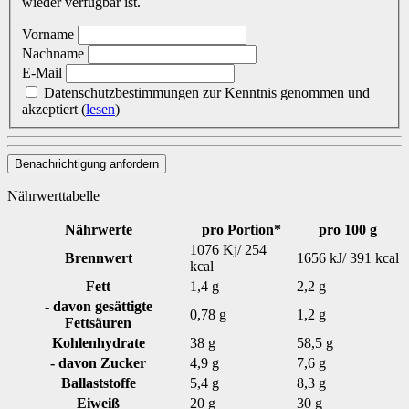
wieder verfügbar ist.
Vorname
Nachname
E-Mail
Datenschutzbestimmungen zur Kenntnis genommen und
akzeptiert
(
lesen
)
Benachrichtigung anfordern
Nährwerttabelle
Nährwerte
pro Portion*
pro 100 g
1076 Kj/ 254
Brennwert
1656 kJ/ 391 kcal
kcal
Fett
1,4 g
2,2 g
- davon gesättigte
0,78 g
1,2 g
Fettsäuren
Kohlenhydrate
38 g
58,5 g
- davon Zucker
4,9 g
7,6 g
Ballaststoffe
5,4 g
8,3 g
Eiweiß
20 g
30 g