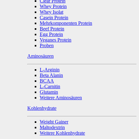
Clear Protein
Whey Protein
Whey Isolat
Casein Protein
Mehrkomponenten Protein
Beef Protein
Egg Protein
Veganes Protein
Proben
Aminosäuren
L-Arginin
Beta Alanin
BCAA
L-Carnitin
Glutamin
Weitere Aminosäuren
Kohlenhydrate
Weight Gainer
Maltodextrin
Weitere Kohlenhydrate