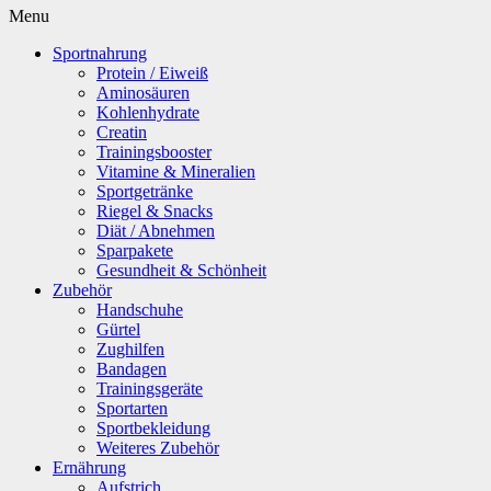
Menu
Sportnahrung
Protein / Eiweiß
Aminosäuren
Kohlenhydrate
Creatin
Trainingsbooster
Vitamine & Mineralien
Sportgetränke
Riegel & Snacks
Diät / Abnehmen
Sparpakete
Gesundheit & Schönheit
Zubehör
Handschuhe
Gürtel
Zughilfen
Bandagen
Trainingsgeräte
Sportarten
Sportbekleidung
Weiteres Zubehör
Ernährung
Aufstrich