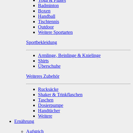
Yoga & Pilates
Badminton
Boxen
Handball
Tischtennis
Outdoor
Weitere Sportarten
Sportbekleidung
Armlinge, Beinlinge & Knielinge
Shirts
Überschuhe
Weiteres Zubehör
Rucksäcke
Shaker & Trinkflaschen
Taschen
Dosierpumpe
Handtücher
Weitere
Ernährung
Aufstrich