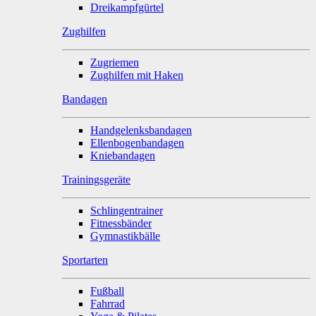
Dreikampfgürtel
Zughilfen
Zugriemen
Zughilfen mit Haken
Bandagen
Handgelenksbandagen
Ellenbogenbandagen
Kniebandagen
Trainingsgeräte
Schlingentrainer
Fitnessbänder
Gymnastikbälle
Sportarten
Fußball
Fahrrad