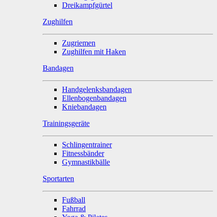
Dreikampfgürtel
Zughilfen
Zugriemen
Zughilfen mit Haken
Bandagen
Handgelenksbandagen
Ellenbogenbandagen
Kniebandagen
Trainingsgeräte
Schlingentrainer
Fitnessbänder
Gymnastikbälle
Sportarten
Fußball
Fahrrad