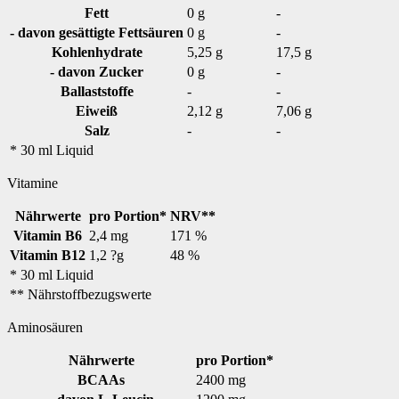
Fett
0 g
-
- davon gesättigte Fettsäuren
0 g
-
Kohlenhydrate
5,25 g
17,5 g
- davon Zucker
0 g
-
Ballaststoffe
-
-
Eiweiß
2,12 g
7,06 g
Salz
-
-
* 30 ml Liquid
Vitamine
Nährwerte
pro Portion*
NRV**
Vitamin B6
2,4 mg
171 %
Vitamin B12
1,2 ?g
48 %
* 30 ml Liquid
** Nährstoffbezugswerte
Aminosäuren
Nährwerte
pro Portion*
BCAAs
2400 mg