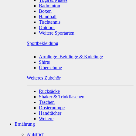
Yoga & Pilates
Badminton
Boxen
Handball
Tischtennis
Outdoor
Weitere Sportarten
Sportbekleidung
Armlinge, Beinlinge & Knielinge
Shirts
Überschuhe
Weiteres Zubehör
Rucksäcke
Shaker & Trinkflaschen
Taschen
Dosierpumpe
Handtücher
Weitere
Ernährung
Aufstrich