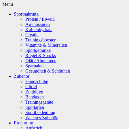
Menu
Sportnahrung
Protein / Eiweiß
Aminosäuren
Kohlenhydrate
Creatin
Trainingsbooster
Vitamine & Mineralien
Sportgetränke
Riegel & Snacks
Diät / Abnehmen
Sparpakete
Gesundheit & Schönheit
Zubehör
Handschuhe
Gürtel
Zughilfen
Bandagen
Trainingsgeräte
Sportarten
Sportbekleidung
Weiteres Zubehör
Ernährung
Aufstrich