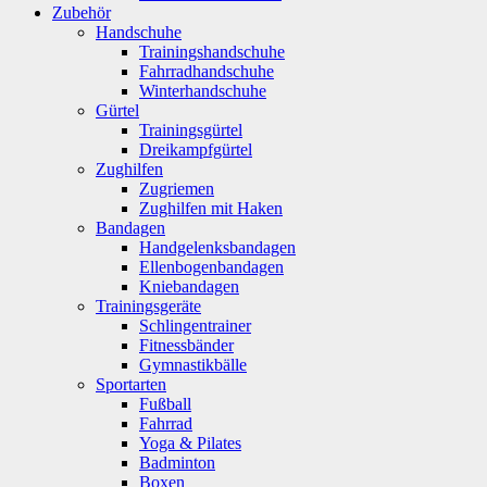
Zubehör
Handschuhe
Trainingshandschuhe
Fahrradhandschuhe
Winterhandschuhe
Gürtel
Trainingsgürtel
Dreikampfgürtel
Zughilfen
Zugriemen
Zughilfen mit Haken
Bandagen
Handgelenksbandagen
Ellenbogenbandagen
Kniebandagen
Trainingsgeräte
Schlingentrainer
Fitnessbänder
Gymnastikbälle
Sportarten
Fußball
Fahrrad
Yoga & Pilates
Badminton
Boxen