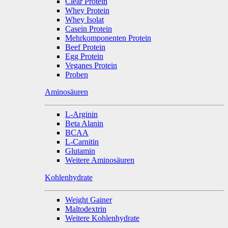
Clear Protein
Whey Protein
Whey Isolat
Casein Protein
Mehrkomponenten Protein
Beef Protein
Egg Protein
Veganes Protein
Proben
Aminosäuren
L-Arginin
Beta Alanin
BCAA
L-Carnitin
Glutamin
Weitere Aminosäuren
Kohlenhydrate
Weight Gainer
Maltodextrin
Weitere Kohlenhydrate