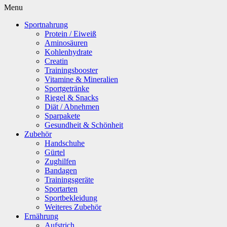
Menu
Sportnahrung
Protein / Eiweiß
Aminosäuren
Kohlenhydrate
Creatin
Trainingsbooster
Vitamine & Mineralien
Sportgetränke
Riegel & Snacks
Diät / Abnehmen
Sparpakete
Gesundheit & Schönheit
Zubehör
Handschuhe
Gürtel
Zughilfen
Bandagen
Trainingsgeräte
Sportarten
Sportbekleidung
Weiteres Zubehör
Ernährung
Aufstrich