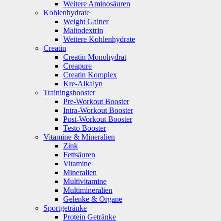
Weitere Aminosäuren
Kohlenhydrate
Weight Gainer
Maltodextrin
Weitere Kohlenhydrate
Creatin
Creatin Monohydrat
Creapure
Creatin Komplex
Kre-Alkalyn
Trainingsbooster
Pre-Workout Booster
Intra-Workout Booster
Post-Workout Booster
Testo Booster
Vitamine & Mineralien
Zink
Fettsäuren
Vitamine
Mineralien
Multivitamine
Multimineralien
Gelenke & Organe
Sportgetränke
Protein Getränke