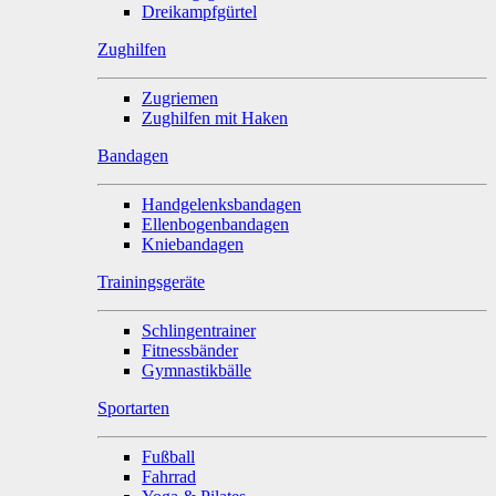
Dreikampfgürtel
Zughilfen
Zugriemen
Zughilfen mit Haken
Bandagen
Handgelenksbandagen
Ellenbogenbandagen
Kniebandagen
Trainingsgeräte
Schlingentrainer
Fitnessbänder
Gymnastikbälle
Sportarten
Fußball
Fahrrad