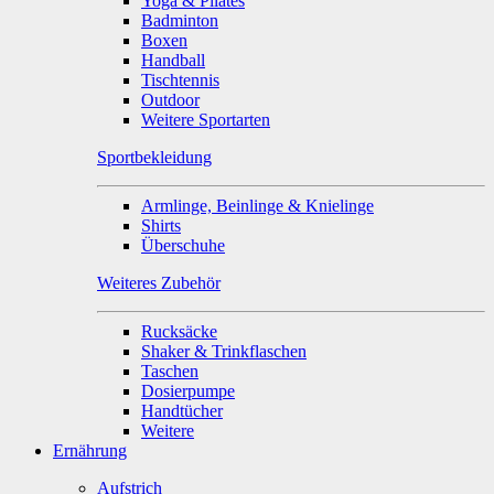
Yoga & Pilates
Badminton
Boxen
Handball
Tischtennis
Outdoor
Weitere Sportarten
Sportbekleidung
Armlinge, Beinlinge & Knielinge
Shirts
Überschuhe
Weiteres Zubehör
Rucksäcke
Shaker & Trinkflaschen
Taschen
Dosierpumpe
Handtücher
Weitere
Ernährung
Aufstrich