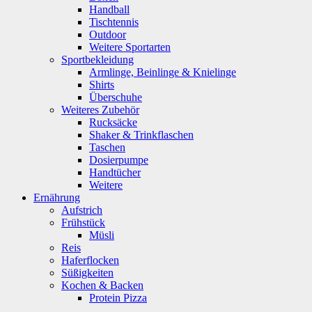
Handball
Tischtennis
Outdoor
Weitere Sportarten
Sportbekleidung
Armlinge, Beinlinge & Knielinge
Shirts
Überschuhe
Weiteres Zubehör
Rucksäcke
Shaker & Trinkflaschen
Taschen
Dosierpumpe
Handtücher
Weitere
Ernährung
Aufstrich
Frühstück
Müsli
Reis
Haferflocken
Süßigkeiten
Kochen & Backen
Protein Pizza