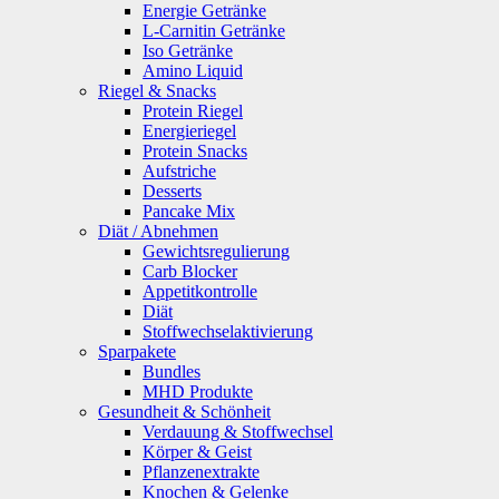
Energie Getränke
L-Carnitin Getränke
Iso Getränke
Amino Liquid
Riegel & Snacks
Protein Riegel
Energieriegel
Protein Snacks
Aufstriche
Desserts
Pancake Mix
Diät / Abnehmen
Gewichtsregulierung
Carb Blocker
Appetitkontrolle
Diät
Stoffwechselaktivierung
Sparpakete
Bundles
MHD Produkte
Gesundheit & Schönheit
Verdauung & Stoffwechsel
Körper & Geist
Pflanzenextrakte
Knochen & Gelenke