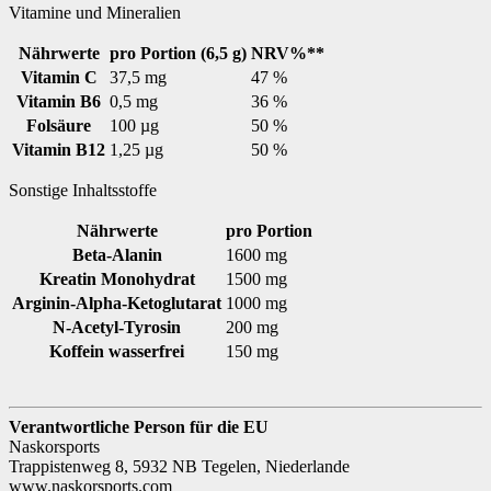
Vitamine und Mineralien
Nährwerte
pro Portion (6,5 g)
NRV%**
Vitamin C
37,5 mg
47 %
Vitamin B6
0,5 mg
36 %
Folsäure
100 µg
50 %
Vitamin B12
1,25 µg
50 %
Sonstige Inhaltsstoffe
Nährwerte
pro Portion
Beta-Alanin
1600 mg
Kreatin Monohydrat
1500 mg
Arginin-Alpha-Ketoglutarat
1000 mg
N-Acetyl-Tyrosin
200 mg
Koffein wasserfrei
150 mg
Verantwortliche Person für die EU
Naskorsports
Trappistenweg 8, 5932 NB Tegelen, Niederlande
www.naskorsports.com