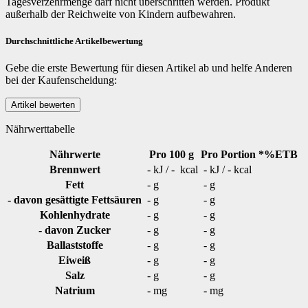
Tagesverzehrmenge darf nicht überschritten werden. Produkt
außerhalb der Reichweite von Kindern aufbewahren.
Durchschnittliche Artikelbewertung
Gebe die erste Bewertung für diesen Artikel ab und helfe Anderen
bei der Kaufenscheidung:
Nährwerttabelle
Nährwerte
Pro 100 g
Pro Portion
*%ETB
Brennwert
- kJ / - kcal
- kJ / - kcal
Fett
- g
- g
- davon gesättigte Fettsäuren
- g
- g
Kohlenhydrate
- g
- g
- davon Zucker
- g
- g
Ballaststoffe
- g
- g
Eiweiß
- g
- g
Salz
- g
- g
Natrium
- mg
- mg