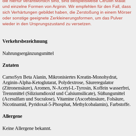
die hierfür verantwortlich sind, sind beispielsweise Citrullin Malat
und einzelne Formen von Arginin. Wir empfehlen für den Fall, dass
sich Verhärtungen gebildet haben, die Zerstoßung in einem Mörser
oder sonstige geeignete Zerkleinerungsformen, um das Pulver
wieder in den Ursprungszustand zu versetzen
.
Verkehrsbezeichnung
Nahrungsergänzungsmittel
Zutaten
CarnoSyn Beta Alanin, Mikronisiertes Kreatin-Monohydrat,
Arginin-Alpha-Ketoglutarat, Polydextrose, Säureregulator
(Zitronensäure), Aromen, N-Acetyl-L-Tyrosin, Koffein wasserfrei,
Trennmittel (Siliziumdioxid und Calsiumsilicate), Süßungsmittel
(Acesulfam und Sucralose), Vitamine (Ascorbinsäure, Folsäure,
Nicotinamid, Pyridoxal-5-Phosphat, Methylcobalamin), Farbstoffe.
Allergene
Keine Allergene bekannt.