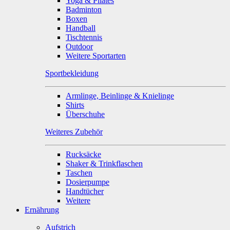
Yoga & Pilates
Badminton
Boxen
Handball
Tischtennis
Outdoor
Weitere Sportarten
Sportbekleidung
Armlinge, Beinlinge & Knielinge
Shirts
Überschuhe
Weiteres Zubehör
Rucksäcke
Shaker & Trinkflaschen
Taschen
Dosierpumpe
Handtücher
Weitere
Ernährung
Aufstrich