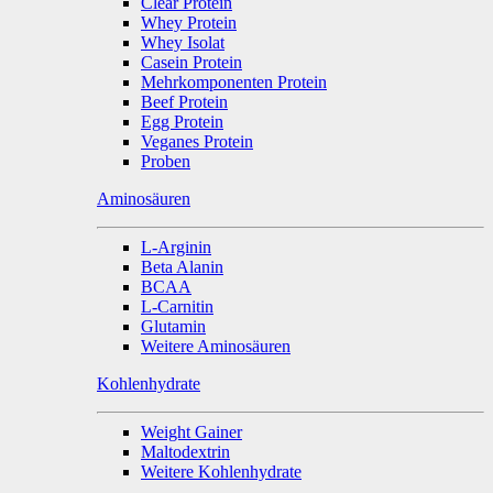
Clear Protein
Whey Protein
Whey Isolat
Casein Protein
Mehrkomponenten Protein
Beef Protein
Egg Protein
Veganes Protein
Proben
Aminosäuren
L-Arginin
Beta Alanin
BCAA
L-Carnitin
Glutamin
Weitere Aminosäuren
Kohlenhydrate
Weight Gainer
Maltodextrin
Weitere Kohlenhydrate