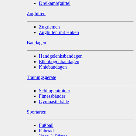
Dreikampfgürtel
Zughilfen
Zugriemen
Zughilfen mit Haken
Bandagen
Handgelenksbandagen
Ellenbogenbandagen
Kniebandagen
Trainingsgeräte
Schlingentrainer
Fitnessbänder
Gymnastikbälle
Sportarten
Fußball
Fahrrad