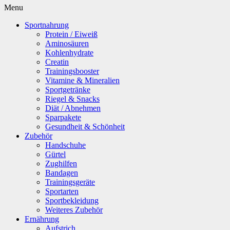
Menu
Sportnahrung
Protein / Eiweiß
Aminosäuren
Kohlenhydrate
Creatin
Trainingsbooster
Vitamine & Mineralien
Sportgetränke
Riegel & Snacks
Diät / Abnehmen
Sparpakete
Gesundheit & Schönheit
Zubehör
Handschuhe
Gürtel
Zughilfen
Bandagen
Trainingsgeräte
Sportarten
Sportbekleidung
Weiteres Zubehör
Ernährung
Aufstrich