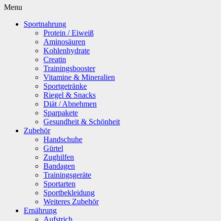
Menu
Sportnahrung
Protein / Eiweiß
Aminosäuren
Kohlenhydrate
Creatin
Trainingsbooster
Vitamine & Mineralien
Sportgetränke
Riegel & Snacks
Diät / Abnehmen
Sparpakete
Gesundheit & Schönheit
Zubehör
Handschuhe
Gürtel
Zughilfen
Bandagen
Trainingsgeräte
Sportarten
Sportbekleidung
Weiteres Zubehör
Ernährung
Aufstrich