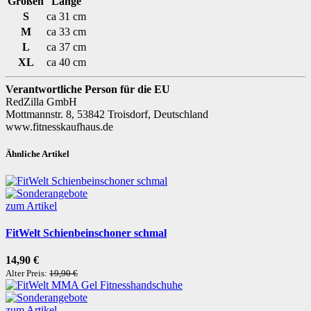
Größen
Länge
S
ca 31 cm
M
ca 33 cm
L
ca 37 cm
XL
ca 40 cm
Verantwortliche Person für die EU
RedZilla GmbH
Mottmannstr. 8, 53842 Troisdorf, Deutschland
www.fitnesskaufhaus.de
Ähnliche Artikel
zum Artikel
FitWelt Schienbeinschoner schmal
14,90 €
Alter Preis:
19,90 €
zum Artikel