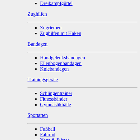
Dreikampfgürtel
Zughilfen
Zugriemen
Zughilfen mit Haken
Bandagen
Handgelenksbandagen
Ellenbogenbandagen
Kniebandagen
Trainingsgeräte
Schlingentrainer
Fitnessbänder
Gymnastikbälle
Sportarten
Fußball
Fahrrad