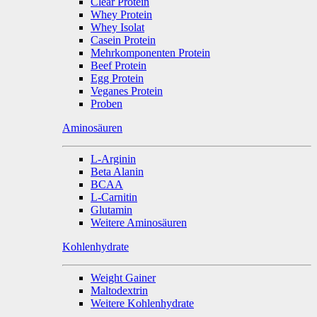
Clear Protein
Whey Protein
Whey Isolat
Casein Protein
Mehrkomponenten Protein
Beef Protein
Egg Protein
Veganes Protein
Proben
Aminosäuren
L-Arginin
Beta Alanin
BCAA
L-Carnitin
Glutamin
Weitere Aminosäuren
Kohlenhydrate
Weight Gainer
Maltodextrin
Weitere Kohlenhydrate