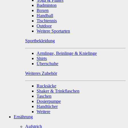
Yoga & Pilates
Badminton
Boxen
Handball
Tischtennis
Outdoor
Weitere Sportarten
Sportbekleidung
Armlinge, Beinlinge & Knielinge
Shirts
Überschuhe
Weiteres Zubehör
Rucksäcke
Shaker & Trinkflaschen
Taschen
Dosierpumpe
Handtücher
Weitere
Ernährung
Aufstrich