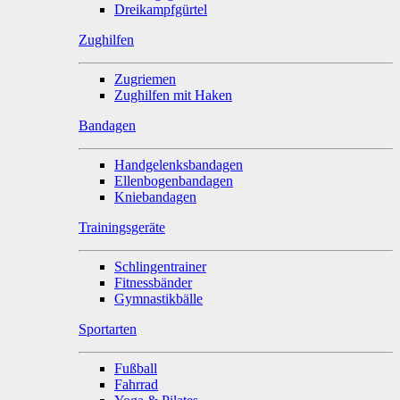
Dreikampfgürtel
Zughilfen
Zugriemen
Zughilfen mit Haken
Bandagen
Handgelenksbandagen
Ellenbogenbandagen
Kniebandagen
Trainingsgeräte
Schlingentrainer
Fitnessbänder
Gymnastikbälle
Sportarten
Fußball
Fahrrad