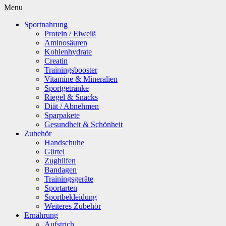
Menu
Sportnahrung
Protein / Eiweiß
Aminosäuren
Kohlenhydrate
Creatin
Trainingsbooster
Vitamine & Mineralien
Sportgetränke
Riegel & Snacks
Diät / Abnehmen
Sparpakete
Gesundheit & Schönheit
Zubehör
Handschuhe
Gürtel
Zughilfen
Bandagen
Trainingsgeräte
Sportarten
Sportbekleidung
Weiteres Zubehör
Ernährung
Aufstrich