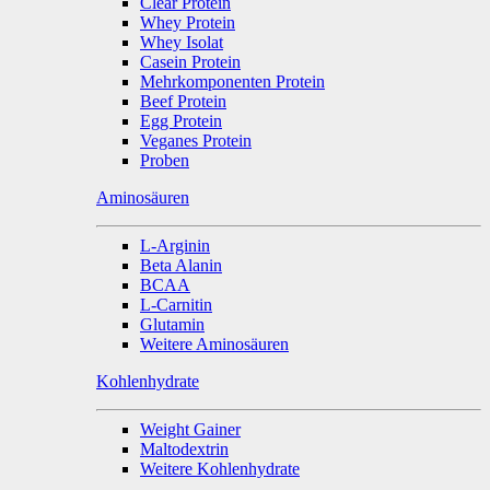
Clear Protein
Whey Protein
Whey Isolat
Casein Protein
Mehrkomponenten Protein
Beef Protein
Egg Protein
Veganes Protein
Proben
Aminosäuren
L-Arginin
Beta Alanin
BCAA
L-Carnitin
Glutamin
Weitere Aminosäuren
Kohlenhydrate
Weight Gainer
Maltodextrin
Weitere Kohlenhydrate