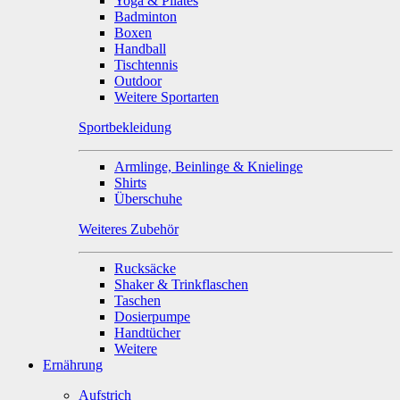
Yoga & Pilates
Badminton
Boxen
Handball
Tischtennis
Outdoor
Weitere Sportarten
Sportbekleidung
Armlinge, Beinlinge & Knielinge
Shirts
Überschuhe
Weiteres Zubehör
Rucksäcke
Shaker & Trinkflaschen
Taschen
Dosierpumpe
Handtücher
Weitere
Ernährung
Aufstrich