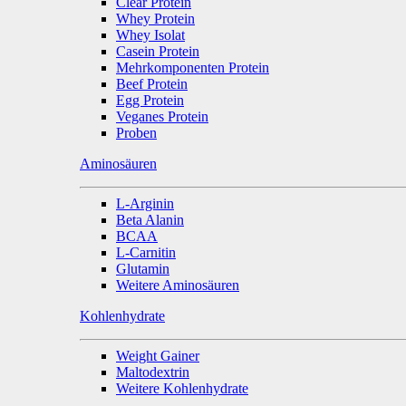
Clear Protein
Whey Protein
Whey Isolat
Casein Protein
Mehrkomponenten Protein
Beef Protein
Egg Protein
Veganes Protein
Proben
Aminosäuren
L-Arginin
Beta Alanin
BCAA
L-Carnitin
Glutamin
Weitere Aminosäuren
Kohlenhydrate
Weight Gainer
Maltodextrin
Weitere Kohlenhydrate