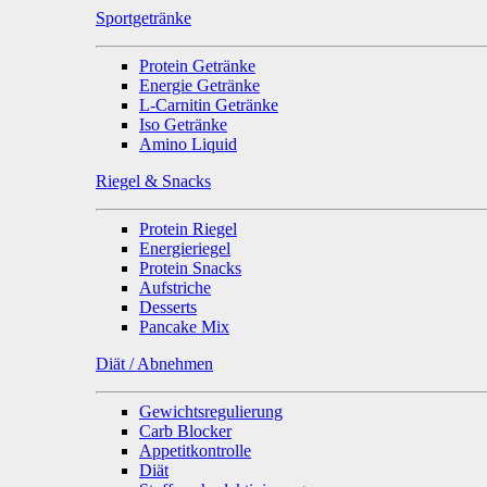
Sportgetränke
Protein Getränke
Energie Getränke
L-Carnitin Getränke
Iso Getränke
Amino Liquid
Riegel & Snacks
Protein Riegel
Energieriegel
Protein Snacks
Aufstriche
Desserts
Pancake Mix
Diät / Abnehmen
Gewichtsregulierung
Carb Blocker
Appetitkontrolle
Diät