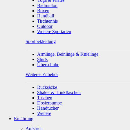
Yoga & Pilates
Badminton
Boxen
Handball
Tischtennis
Outdoor
Weitere Sportarten
Sportbekleidung
Armlinge, Beinlinge & Knielinge
Shirts
Überschuhe
Weiteres Zubehör
Rucksäcke
Shaker & Trinkflaschen
Taschen
Dosierpumpe
Handtücher
Weitere
Ernährung
Aufstrich