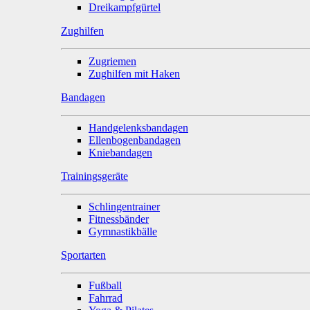
Dreikampfgürtel
Zughilfen
Zugriemen
Zughilfen mit Haken
Bandagen
Handgelenksbandagen
Ellenbogenbandagen
Kniebandagen
Trainingsgeräte
Schlingentrainer
Fitnessbänder
Gymnastikbälle
Sportarten
Fußball
Fahrrad