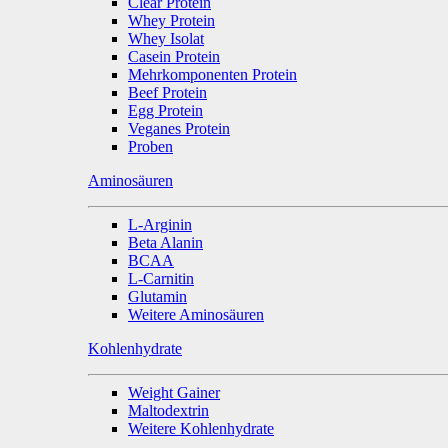
Clear Protein
Whey Protein
Whey Isolat
Casein Protein
Mehrkomponenten Protein
Beef Protein
Egg Protein
Veganes Protein
Proben
Aminosäuren
L-Arginin
Beta Alanin
BCAA
L-Carnitin
Glutamin
Weitere Aminosäuren
Kohlenhydrate
Weight Gainer
Maltodextrin
Weitere Kohlenhydrate