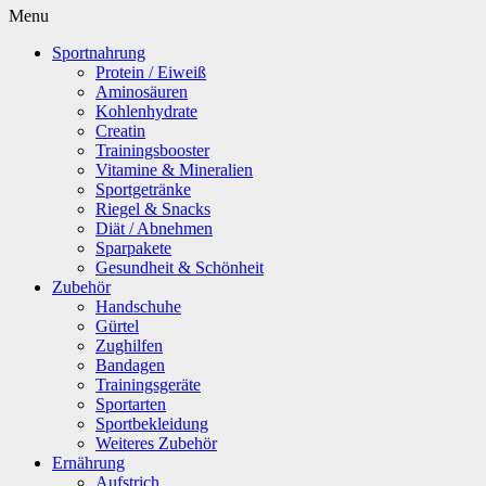
Menu
Sportnahrung
Protein / Eiweiß
Aminosäuren
Kohlenhydrate
Creatin
Trainingsbooster
Vitamine & Mineralien
Sportgetränke
Riegel & Snacks
Diät / Abnehmen
Sparpakete
Gesundheit & Schönheit
Zubehör
Handschuhe
Gürtel
Zughilfen
Bandagen
Trainingsgeräte
Sportarten
Sportbekleidung
Weiteres Zubehör
Ernährung
Aufstrich