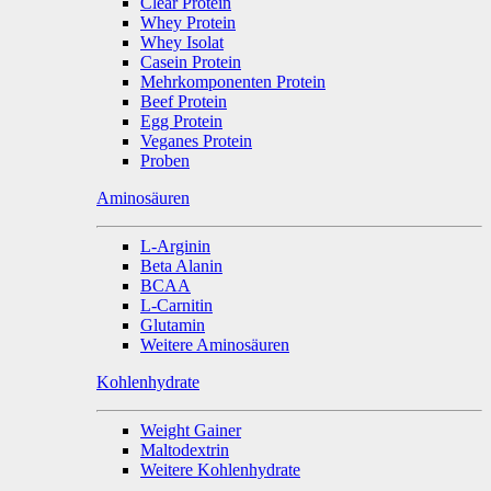
Clear Protein
Whey Protein
Whey Isolat
Casein Protein
Mehrkomponenten Protein
Beef Protein
Egg Protein
Veganes Protein
Proben
Aminosäuren
L-Arginin
Beta Alanin
BCAA
L-Carnitin
Glutamin
Weitere Aminosäuren
Kohlenhydrate
Weight Gainer
Maltodextrin
Weitere Kohlenhydrate