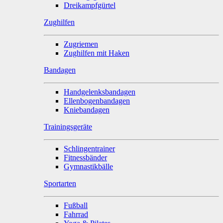
Dreikampfgürtel
Zughilfen
Zugriemen
Zughilfen mit Haken
Bandagen
Handgelenksbandagen
Ellenbogenbandagen
Kniebandagen
Trainingsgeräte
Schlingentrainer
Fitnessbänder
Gymnastikbälle
Sportarten
Fußball
Fahrrad