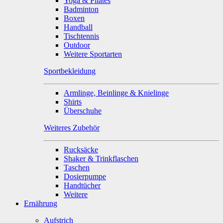
Yoga & Pilates
Badminton
Boxen
Handball
Tischtennis
Outdoor
Weitere Sportarten
Sportbekleidung
Armlinge, Beinlinge & Knielinge
Shirts
Überschuhe
Weiteres Zubehör
Rucksäcke
Shaker & Trinkflaschen
Taschen
Dosierpumpe
Handtücher
Weitere
Ernährung
Aufstrich