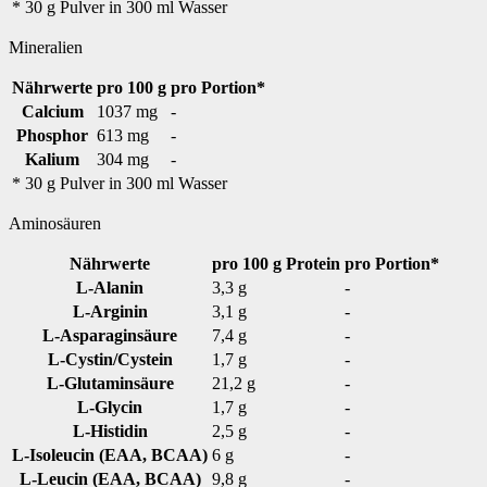
* 30 g Pulver in 300 ml Wasser
Mineralien
Nährwerte
pro 100 g
pro Portion*
Calcium
1037 mg
-
Phosphor
613 mg
-
Kalium
304 mg
-
* 30 g Pulver in 300 ml Wasser
Aminosäuren
Nährwerte
pro 100 g Protein
pro Portion*
L-Alanin
3,3 g
-
L-Arginin
3,1 g
-
L-Asparaginsäure
7,4 g
-
L-Cystin/Cystein
1,7 g
-
L-Glutaminsäure
21,2 g
-
L-Glycin
1,7 g
-
L-Histidin
2,5 g
-
L-Isoleucin (EAA, BCAA)
6 g
-
L-Leucin (EAA, BCAA)
9,8 g
-