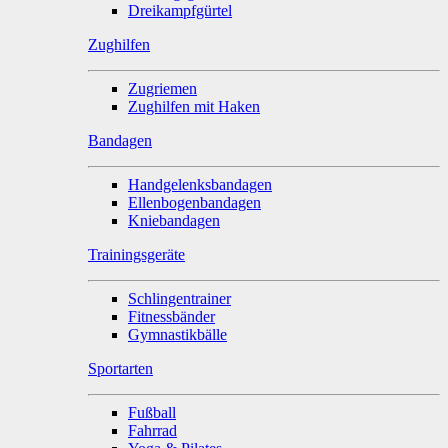
Dreikampfgürtel
Zughilfen
Zugriemen
Zughilfen mit Haken
Bandagen
Handgelenksbandagen
Ellenbogenbandagen
Kniebandagen
Trainingsgeräte
Schlingentrainer
Fitnessbänder
Gymnastikbälle
Sportarten
Fußball
Fahrrad