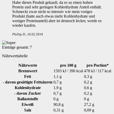
Habe dieses Prodult gekauft, da es so einen hohen
Protein und sehr geringen Kohlenhydrate Anteil enthält.
Schmeckt zwar nicht so intensiv wie mein voriges
Produkt (hatte auch etwas mehr Kohlenhydrate und
weniger Proteinanteil) aber ist dennoch lecker, werde es
wieder kaufen.
Phillip D
.
,
16.02.2019
Einträge gesamt:
7
Nährwerttabelle
Nährwerte
pro 100 g
pro Portion*
Brennwert
1593 kJ / 390 kcal
478 kJ / 117 kcal
Fett
1,1 g
0,3 g
- davon gesättigte Fettsäuren
0,7 g
0,2 g
Kohlenhydrate
1,9 g
0,6 g
- davon Zucker
0,7 g
0,2 g
Ballaststoffe
0 g
0 g
Eiweiß
90,8 g
27,2 g
Salz
0,31 g
0,09 g