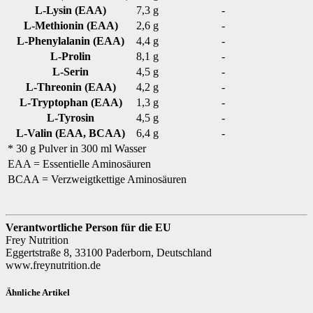
L-Lysin (EAA)
7,3 g
-
L-Methionin (EAA)
2,6 g
-
L-Phenylalanin (EAA)
4,4 g
-
L-Prolin
8,1 g
-
L-Serin
4,5 g
-
L-Threonin (EAA)
4,2 g
-
L-Tryptophan (EAA)
1,3 g
-
L-Tyrosin
4,5 g
-
L-Valin (EAA, BCAA)
6,4 g
-
* 30 g Pulver in 300 ml Wasser
EAA = Essentielle Aminosäuren
BCAA = Verzweigtkettige Aminosäuren
Verantwortliche Person für die EU
Frey Nutrition
Eggertstraße 8, 33100 Paderborn, Deutschland
www.freynutrition.de
Ähnliche Artikel