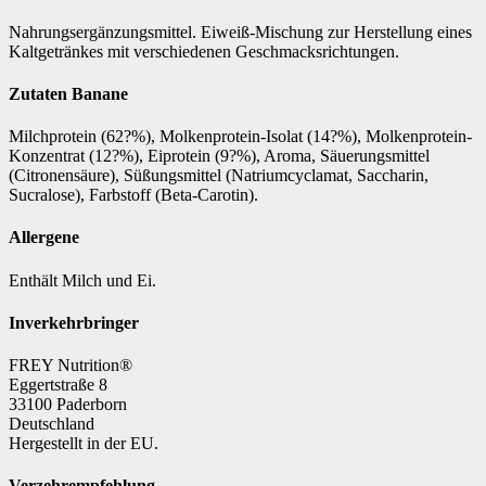
Nahrungsergänzungsmittel. Eiweiß-Mischung zur Herstellung eines
Kaltgetränkes mit verschiedenen Geschmacksrichtungen.
Zutaten Banane
Milchprotein (62?%), Molkenprotein-Isolat (14?%), Molkenprotein-
Konzentrat (12?%), Eiprotein (9?%), Aroma, Säuerungsmittel
(Citronensäure), Süßungsmittel (Natriumcyclamat, Saccharin,
Sucralose), Farbstoff (Beta-Carotin).
Allergene
Enthält Milch und Ei.
Inverkehrbringer
FREY Nutrition®
Eggertstraße 8
33100 Paderborn
Deutschland
Hergestellt in der EU.
Verzehrempfehlung