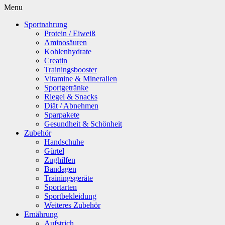
Menu
Sportnahrung
Protein / Eiweiß
Aminosäuren
Kohlenhydrate
Creatin
Trainingsbooster
Vitamine & Mineralien
Sportgetränke
Riegel & Snacks
Diät / Abnehmen
Sparpakete
Gesundheit & Schönheit
Zubehör
Handschuhe
Gürtel
Zughilfen
Bandagen
Trainingsgeräte
Sportarten
Sportbekleidung
Weiteres Zubehör
Ernährung
Aufstrich