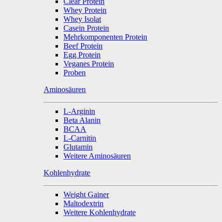
Clear Protein
Whey Protein
Whey Isolat
Casein Protein
Mehrkomponenten Protein
Beef Protein
Egg Protein
Veganes Protein
Proben
Aminosäuren
L-Arginin
Beta Alanin
BCAA
L-Carnitin
Glutamin
Weitere Aminosäuren
Kohlenhydrate
Weight Gainer
Maltodextrin
Weitere Kohlenhydrate