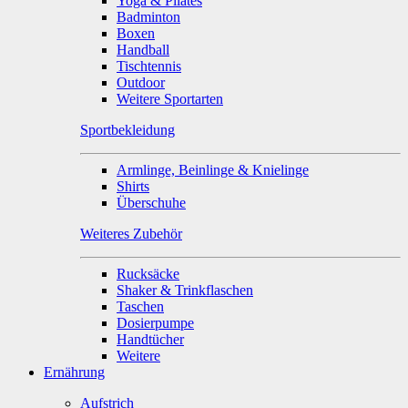
Yoga & Pilates
Badminton
Boxen
Handball
Tischtennis
Outdoor
Weitere Sportarten
Sportbekleidung
Armlinge, Beinlinge & Knielinge
Shirts
Überschuhe
Weiteres Zubehör
Rucksäcke
Shaker & Trinkflaschen
Taschen
Dosierpumpe
Handtücher
Weitere
Ernährung
Aufstrich