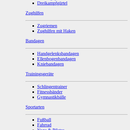
Dreikampfgürtel
Zughilfen
Zugriemen
Zughilfen mit Haken
Bandagen
Handgelenksbandagen
Ellenbogenbandagen
Kniebandagen
Trainingsgeräte
Schlingentrainer
Fitnessbänder
Gymnastikbälle
Sportarten
Fußball
Fahrrad