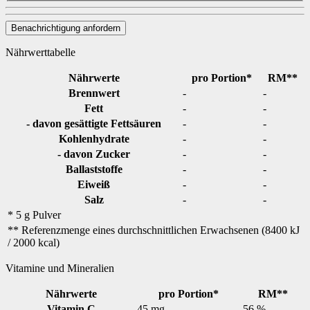
Benachrichtigung anfordern
Nährwerttabelle
Nährwerte
pro Portion*
RM**
Brennwert
-
-
Fett
-
-
- davon gesättigte Fettsäuren
-
-
Kohlenhydrate
-
-
- davon Zucker
-
-
Ballaststoffe
-
-
Eiweiß
-
-
Salz
-
-
* 5 g Pulver
** Referenzmenge eines durchschnittlichen Erwachsenen (8400 kJ
/ 2000 kcal)
Vitamine und Mineralien
Nährwerte
pro Portion*
RM**
Vitamin C
45 mg
56 %