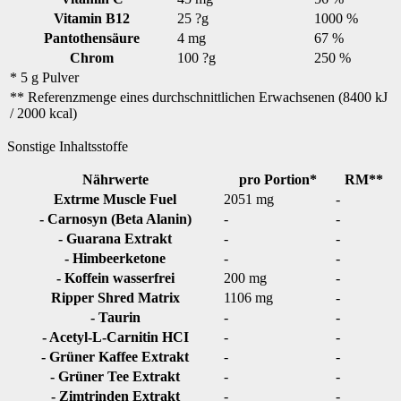
Vitamin B12
25 ?g
1000 %
Pantothensäure
4 mg
67 %
Chrom
100 ?g
250 %
* 5 g Pulver
** Referenzmenge eines durchschnittlichen Erwachsenen (8400 kJ
/ 2000 kcal)
Sonstige Inhaltsstoffe
Nährwerte
pro Portion*
RM**
Extrme Muscle Fuel
2051 mg
-
- Carnosyn (Beta Alanin)
-
-
- Guarana Extrakt
-
-
- Himbeerketone
-
-
- Koffein wasserfrei
200 mg
-
Ripper Shred Matrix
1106 mg
-
- Taurin
-
-
- Acetyl-L-Carnitin HCI
-
-
- Grüner Kaffee Extrakt
-
-
- Grüner Tee Extrakt
-
-
- Zimtrinden Extrakt
-
-