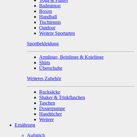
Yoga & Pilates
Badminton
Boxen
Handball
Tischtennis
Outdoor
Weitere Sportarten
Sportbekleidung
Armlinge, Beinlinge & Knielinge
Shirts
Überschuhe
Weiteres Zubehör
Rucksäcke
Shaker & Trinkflaschen
Taschen
Dosierpumpe
Handtücher
Weitere
Ernährung
Aufstrich