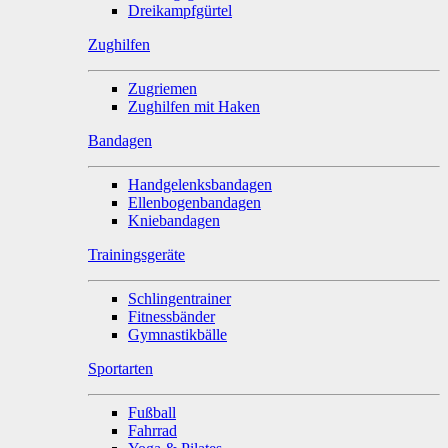
Dreikampfgürtel
Zughilfen
Zugriemen
Zughilfen mit Haken
Bandagen
Handgelenksbandagen
Ellenbogenbandagen
Kniebandagen
Trainingsgeräte
Schlingentrainer
Fitnessbänder
Gymnastikbälle
Sportarten
Fußball
Fahrrad