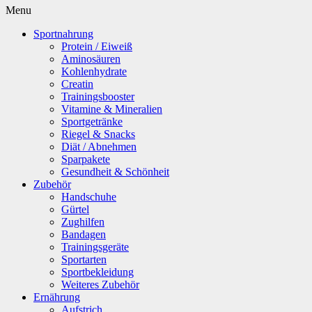
Menu
Sportnahrung
Protein / Eiweiß
Aminosäuren
Kohlenhydrate
Creatin
Trainingsbooster
Vitamine & Mineralien
Sportgetränke
Riegel & Snacks
Diät / Abnehmen
Sparpakete
Gesundheit & Schönheit
Zubehör
Handschuhe
Gürtel
Zughilfen
Bandagen
Trainingsgeräte
Sportarten
Sportbekleidung
Weiteres Zubehör
Ernährung
Aufstrich