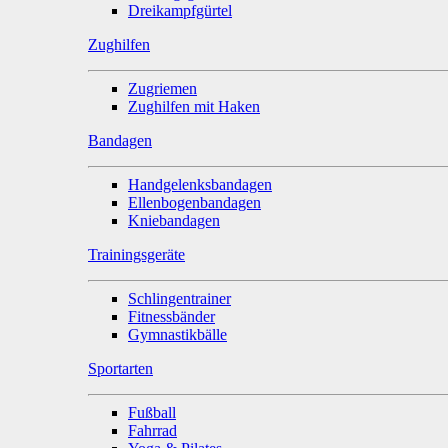
Dreikampfgürtel
Zughilfen
Zugriemen
Zughilfen mit Haken
Bandagen
Handgelenksbandagen
Ellenbogenbandagen
Kniebandagen
Trainingsgeräte
Schlingentrainer
Fitnessbänder
Gymnastikbälle
Sportarten
Fußball
Fahrrad