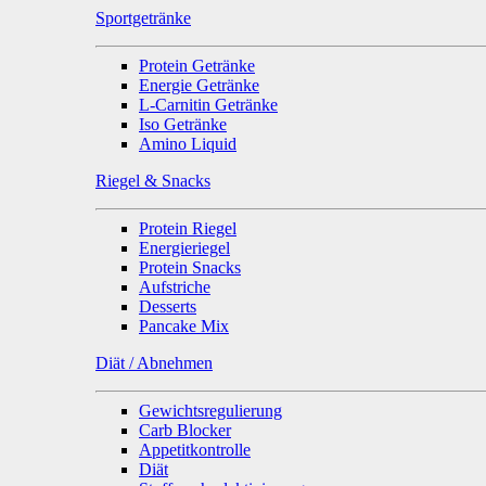
Sportgetränke
Protein Getränke
Energie Getränke
L-Carnitin Getränke
Iso Getränke
Amino Liquid
Riegel & Snacks
Protein Riegel
Energieriegel
Protein Snacks
Aufstriche
Desserts
Pancake Mix
Diät / Abnehmen
Gewichtsregulierung
Carb Blocker
Appetitkontrolle
Diät