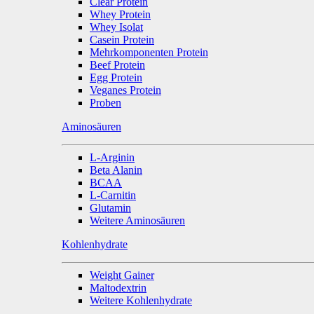
Clear Protein
Whey Protein
Whey Isolat
Casein Protein
Mehrkomponenten Protein
Beef Protein
Egg Protein
Veganes Protein
Proben
Aminosäuren
L-Arginin
Beta Alanin
BCAA
L-Carnitin
Glutamin
Weitere Aminosäuren
Kohlenhydrate
Weight Gainer
Maltodextrin
Weitere Kohlenhydrate