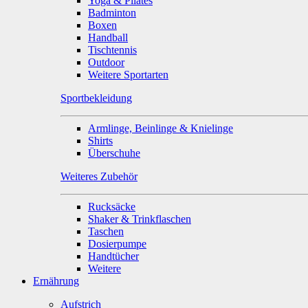
Yoga & Pilates
Badminton
Boxen
Handball
Tischtennis
Outdoor
Weitere Sportarten
Sportbekleidung
Armlinge, Beinlinge & Knielinge
Shirts
Überschuhe
Weiteres Zubehör
Rucksäcke
Shaker & Trinkflaschen
Taschen
Dosierpumpe
Handtücher
Weitere
Ernährung
Aufstrich