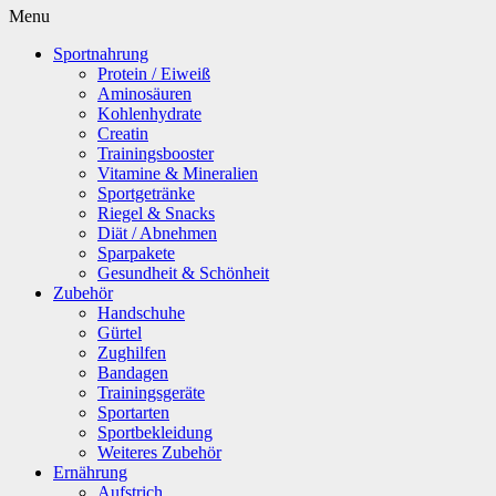
Menu
Sportnahrung
Protein / Eiweiß
Aminosäuren
Kohlenhydrate
Creatin
Trainingsbooster
Vitamine & Mineralien
Sportgetränke
Riegel & Snacks
Diät / Abnehmen
Sparpakete
Gesundheit & Schönheit
Zubehör
Handschuhe
Gürtel
Zughilfen
Bandagen
Trainingsgeräte
Sportarten
Sportbekleidung
Weiteres Zubehör
Ernährung
Aufstrich