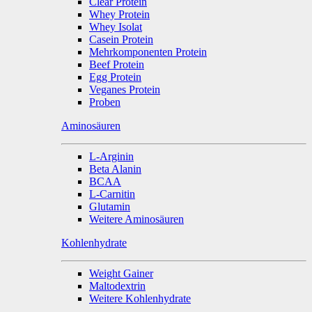
Clear Protein
Whey Protein
Whey Isolat
Casein Protein
Mehrkomponenten Protein
Beef Protein
Egg Protein
Veganes Protein
Proben
Aminosäuren
L-Arginin
Beta Alanin
BCAA
L-Carnitin
Glutamin
Weitere Aminosäuren
Kohlenhydrate
Weight Gainer
Maltodextrin
Weitere Kohlenhydrate