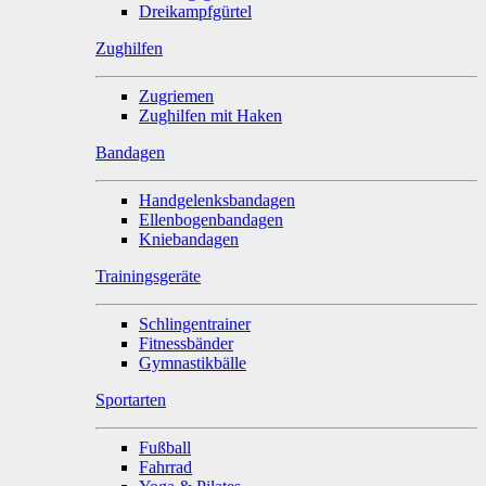
Dreikampfgürtel
Zughilfen
Zugriemen
Zughilfen mit Haken
Bandagen
Handgelenksbandagen
Ellenbogenbandagen
Kniebandagen
Trainingsgeräte
Schlingentrainer
Fitnessbänder
Gymnastikbälle
Sportarten
Fußball
Fahrrad