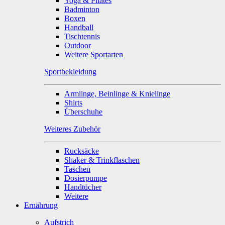
Yoga & Pilates
Badminton
Boxen
Handball
Tischtennis
Outdoor
Weitere Sportarten
Sportbekleidung
Armlinge, Beinlinge & Knielinge
Shirts
Überschuhe
Weiteres Zubehör
Rucksäcke
Shaker & Trinkflaschen
Taschen
Dosierpumpe
Handtücher
Weitere
Ernährung
Aufstrich