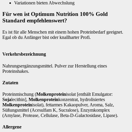
Variationen bieten Abwechslung
Für wen ist Optimum Nutrition 100% Gold
Standard empfehlenswert?
Es ist für alle Menschen mit einem hohen Proteinbedarf geeignet.
Egal ob du Anfänger bist oder knallharter Profi.
Verkehrsbezeichnung
Nahrungsergänzungsmittel. Pulver zur Herstellung eines
Proteinshakes.
Zutaten
Proteinmischung (
Molkenprotein
isolat [enthält Emulgator:
Soja
lecithin],
Molkenprotein
konzentrat, hydrolisiertes
Molkenprotein
isolat), fettarmes Kakaopulver, Aroma, Salz,
Süßungsmittel (Acesulfam K, Sucralose), Enzymkomplex
(Amylase, Protease, Cellulase, Beta-D-Galactosidase, Lipase).
Allergene