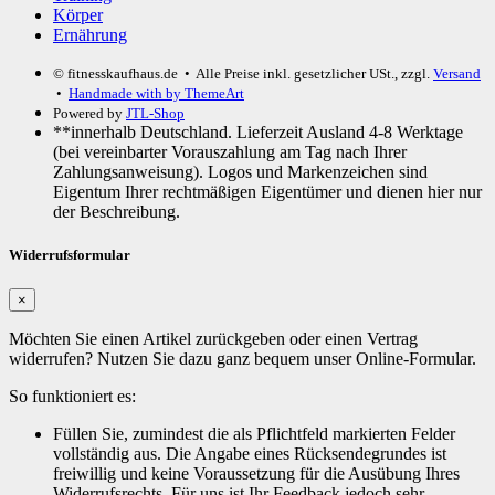
Körper
Ernährung
© fitnesskaufhaus.de
• Alle Preise inkl. gesetzlicher USt., zzgl.
Versand
•
Handmade with
by ThemeArt
Powered by
JTL-Shop
**innerhalb Deutschland. Lieferzeit Ausland 4-8 Werktage
(bei vereinbarter Vorauszahlung am Tag nach Ihrer
Zahlungsanweisung). Logos und Markenzeichen sind
Eigentum Ihrer rechtmäßigen Eigentümer und dienen hier nur
der Beschreibung.
Widerrufsformular
×
Möchten Sie einen Artikel zurückgeben oder einen Vertrag
widerrufen? Nutzen Sie dazu ganz bequem unser Online-Formular.
So funktioniert es:
Füllen Sie, zumindest die als Pflichtfeld markierten Felder
vollständig aus. Die Angabe eines Rücksendegrundes ist
freiwillig und keine Voraussetzung für die Ausübung Ihres
Widerrufsrechts. Für uns ist Ihr Feedback jedoch sehr