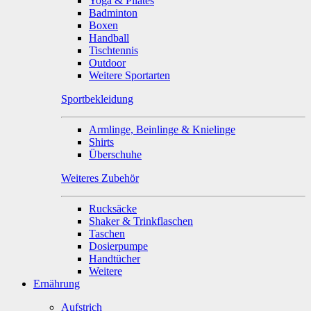
Yoga & Pilates
Badminton
Boxen
Handball
Tischtennis
Outdoor
Weitere Sportarten
Sportbekleidung
Armlinge, Beinlinge & Knielinge
Shirts
Überschuhe
Weiteres Zubehör
Rucksäcke
Shaker & Trinkflaschen
Taschen
Dosierpumpe
Handtücher
Weitere
Ernährung
Aufstrich