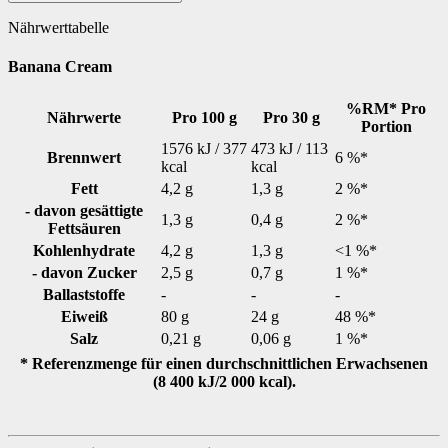
Nährwerttabelle
Banana Cream
%RM* Pro
Nährwerte
Pro 100 g
Pro 30 g
Portion
1576 kJ / 377
473 kJ / 113
Brennwert
6 %*
kcal
kcal
Fett
4,2 g
1,3 g
2 %*
- davon gesättigte
1,3 g
0,4 g
2 %*
Fettsäuren
Kohlenhydrate
4,2 g
1,3 g
<1 %*
- davon Zucker
2,5 g
0,7 g
1 %*
Ballaststoffe
-
-
-
Eiweiß
80 g
24 g
48 %*
Salz
0,21 g
0,06 g
1 %*
* Referenzmenge für einen durchschnittlichen Erwachsenen
(8 400 kJ/2 000 kcal).