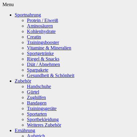
Menu
Sportnahrung
Protein / Eiweiß
Aminosäuren
Kohlenhydrate
Creatin
Trainingsbooster
Vitamine & Mineralien
Sportgetränke
Riegel & Snacks
Diät / Abnehmen
Sparpakete
Gesundheit & Schönheit
Zubehör
Handschuhe
Gürtel
Zughilfen
Bandagen
Trainingsgeräte
Sportarten
Sportbekleidung
Weiteres Zubehör
Ernährung
Aufstrich