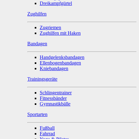
Dreikampfgürtel
Zughilfen
Zugriemen
Zughilfen mit Haken
Bandagen
Handgelenksbandagen
Ellenbogenbandagen
Kniebandagen
Trainingsgeräte
Schlingentrainer
Fitnessbänder
Gymnastikbälle
Sportarten
Fußball
Fahrrad