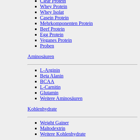
Clear Protein
Whey Protein
Whey Isolat
Casein Protein
Mehrkomponenten Protein
Beef Protein
Egg Protein
Veganes Protein
Proben
Aminosäuren
L-Arginin
Beta Alanin
BCAA
L-Carnitin
Glutamin
Weitere Aminosäuren
Kohlenhydrate
Weight Gainer
Maltodextrin
Weitere Kohlenhydrate