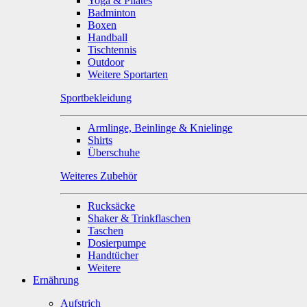
Yoga & Pilates
Badminton
Boxen
Handball
Tischtennis
Outdoor
Weitere Sportarten
Sportbekleidung
Armlinge, Beinlinge & Knielinge
Shirts
Überschuhe
Weiteres Zubehör
Rucksäcke
Shaker & Trinkflaschen
Taschen
Dosierpumpe
Handtücher
Weitere
Ernährung
Aufstrich