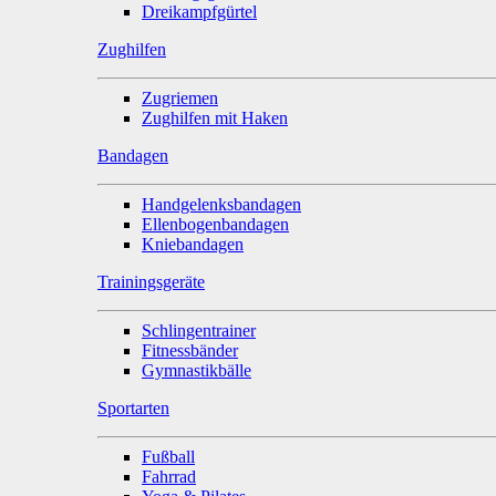
Dreikampfgürtel
Zughilfen
Zugriemen
Zughilfen mit Haken
Bandagen
Handgelenksbandagen
Ellenbogenbandagen
Kniebandagen
Trainingsgeräte
Schlingentrainer
Fitnessbänder
Gymnastikbälle
Sportarten
Fußball
Fahrrad