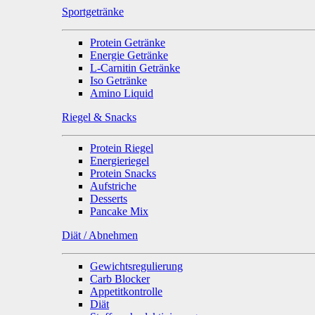
Sportgetränke
Protein Getränke
Energie Getränke
L-Carnitin Getränke
Iso Getränke
Amino Liquid
Riegel & Snacks
Protein Riegel
Energieriegel
Protein Snacks
Aufstriche
Desserts
Pancake Mix
Diät / Abnehmen
Gewichtsregulierung
Carb Blocker
Appetitkontrolle
Diät