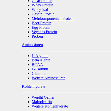
Clear Protein
Whey Protein
Whey Isolat
Casein Protein
Mehrkomponenten Protein
Beef Protein
Egg Protein
Veganes Protein
Proben
Aminosäuren
L-Arginin
Beta Alanin
BCAA
L-Carnitin
Glutamin
Weitere Aminosäuren
Kohlenhydrate
Weight Gainer
Maltodextrin
Weitere Kohlenhydrate