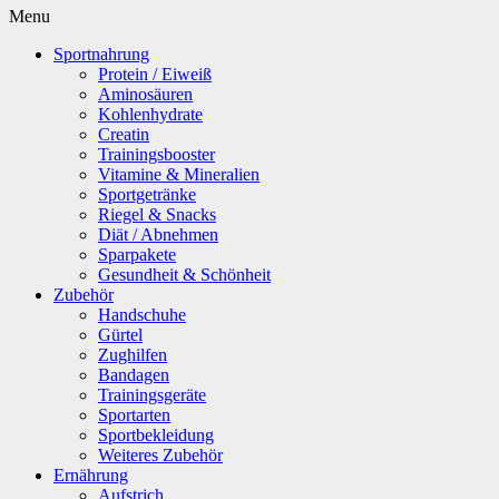
Menu
Sportnahrung
Protein / Eiweiß
Aminosäuren
Kohlenhydrate
Creatin
Trainingsbooster
Vitamine & Mineralien
Sportgetränke
Riegel & Snacks
Diät / Abnehmen
Sparpakete
Gesundheit & Schönheit
Zubehör
Handschuhe
Gürtel
Zughilfen
Bandagen
Trainingsgeräte
Sportarten
Sportbekleidung
Weiteres Zubehör
Ernährung
Aufstrich