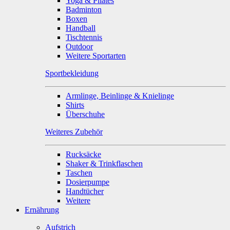
Yoga & Pilates
Badminton
Boxen
Handball
Tischtennis
Outdoor
Weitere Sportarten
Sportbekleidung
Armlinge, Beinlinge & Knielinge
Shirts
Überschuhe
Weiteres Zubehör
Rucksäcke
Shaker & Trinkflaschen
Taschen
Dosierpumpe
Handtücher
Weitere
Ernährung
Aufstrich