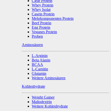
Clear Protein
Whey Protein
Whey Isolat
Casein Protein
Mehrkomponenten Protein
Beef Protein
Egg Protein
Veganes Protein
Proben
Aminosäuren
L-Arginin
Beta Alanin
BCAA
L-Carnitin
Glutamin
Weitere Aminosäuren
Kohlenhydrate
Weight Gainer
Maltodextrin
Weitere Kohlenhydrate