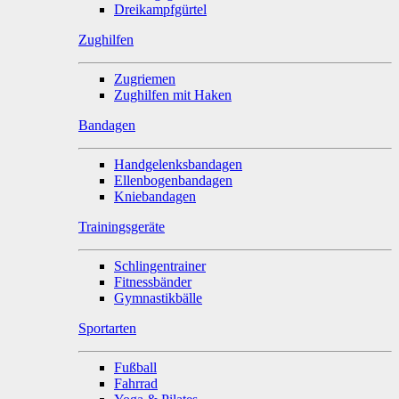
Dreikampfgürtel
Zughilfen
Zugriemen
Zughilfen mit Haken
Bandagen
Handgelenksbandagen
Ellenbogenbandagen
Kniebandagen
Trainingsgeräte
Schlingentrainer
Fitnessbänder
Gymnastikbälle
Sportarten
Fußball
Fahrrad