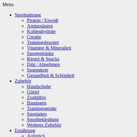
Menu
Sportnahrung
Protein / Eiweiß
Aminosäuren
Kohlenhydrate
Creatin
Trainingsbooster
Vitamine & Mineralien
Sportgetränke
Riegel & Snacks
Diät / Abnehmen
Sparpakete
Gesundheit & Schönheit
Zubehör
Handschuhe
Gürtel
Zughilfen
Bandagen
Trainingsgeräte
Sportarten
Sportbekleidung
Weiteres Zubehör
Ernährung
Aufstrich