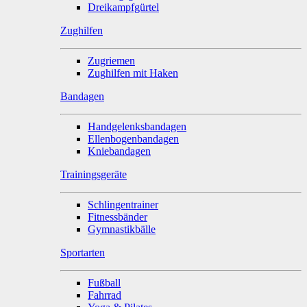
Dreikampfgürtel
Zughilfen
Zugriemen
Zughilfen mit Haken
Bandagen
Handgelenksbandagen
Ellenbogenbandagen
Kniebandagen
Trainingsgeräte
Schlingentrainer
Fitnessbänder
Gymnastikbälle
Sportarten
Fußball
Fahrrad