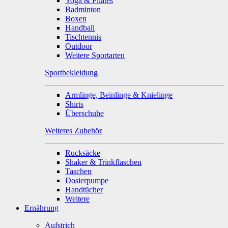
Yoga & Pilates
Badminton
Boxen
Handball
Tischtennis
Outdoor
Weitere Sportarten
Sportbekleidung
Armlinge, Beinlinge & Knielinge
Shirts
Überschuhe
Weiteres Zubehör
Rucksäcke
Shaker & Trinkflaschen
Taschen
Dosierpumpe
Handtücher
Weitere
Ernährung
Aufstrich