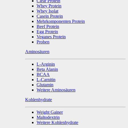
Clear Protein
Whey Protein
Whey Isolat
Casein Protein
Mehrkomponenten Protein
Beef Protein
Egg Protein
Veganes Protein
Proben
Aminosäuren
L-Arginin
Beta Alanin
BCAA
L-Carnitin
Glutamin
Weitere Aminosäuren
Kohlenhydrate
Weight Gainer
Maltodextrin
Weitere Kohlenhydrate