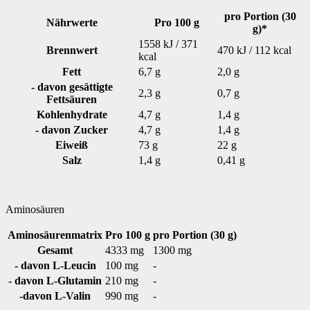
pro Portion (30
Nährwerte
Pro 100 g
g)*
1558 kJ / 371
Brennwert
470 kJ / 112 kcal
kcal
Fett
6,7 g
2,0 g
- davon gesättigte
2,3 g
0,7 g
Fettsäuren
Kohlenhydrate
4,7 g
1,4 g
- davon Zucker
4,7 g
1,4 g
Eiweiß
73 g
22 g
Salz
1,4 g
0,41 g
Aminosäuren
Aminosäurenmatrix
Pro 100 g
pro Portion (30 g)
Gesamt
4333 mg
1300 mg
- davon L-Leucin
100 mg
-
- davon L-Glutamin
210 mg
-
-davon L-Valin
990 mg
-