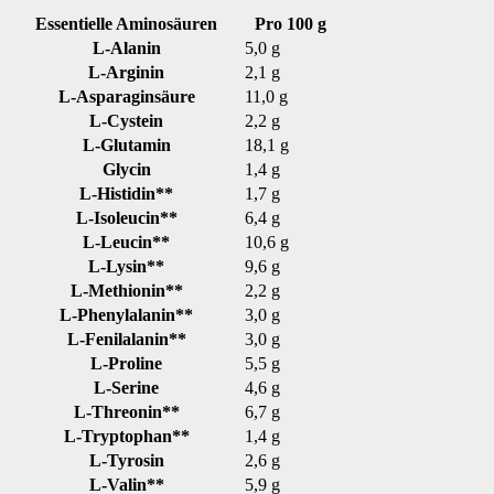
Essentielle Aminosäuren
Pro 100 g
L-Alanin
5,0 g
L-Arginin
2,1 g
L-Asparaginsäure
11,0 g
L-Cystein
2,2 g
L-Glutamin
18,1 g
Glycin
1,4 g
L-Histidin**
1,7 g
L-Isoleucin**
6,4 g
L-Leucin**
10,6 g
L-Lysin**
9,6 g
L-Methionin**
2,2 g
L-Phenylalanin**
3,0 g
L-Fenilalanin**
3,0 g
L-Proline
5,5 g
L-Serine
4,6 g
L-Threonin**
6,7 g
L-Tryptophan**
1,4 g
L-Tyrosin
2,6 g
L-Valin**
5,9 g