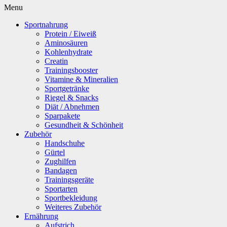
Menu
Sportnahrung
Protein / Eiweiß
Aminosäuren
Kohlenhydrate
Creatin
Trainingsbooster
Vitamine & Mineralien
Sportgetränke
Riegel & Snacks
Diät / Abnehmen
Sparpakete
Gesundheit & Schönheit
Zubehör
Handschuhe
Gürtel
Zughilfen
Bandagen
Trainingsgeräte
Sportarten
Sportbekleidung
Weiteres Zubehör
Ernährung
Aufstrich