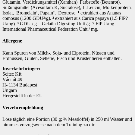
Glutamin, Verdickungsmittel (Xanthan), Farbstoffe (Betenrot),
Süßungsmittel (Acesulfam-K, Sucralose), L-Leucin, Molkenprotein-
Isolat, Bromelain¹, Papain², Dextrose. ¹ extrahiert aus Ananas
comosus (1200 GDU³/g). ² extrahiert aus Carica papaya (1.5 FIP?
U/mg). ³ GDU / g = Gelatin Digesting Unit /g. ? FIP U/mg =
International Pharmaceutical Federation Unit / mg.
Allergene
Kann Spuren von Milch-, Soja- und Eiprotein, Nüssen und
Erdnüssen, Gluten, Sellerie, Fisch und Krustentieren enthalten.
Inverkehrbringer:
Scitec Kft.
Váci út 49
H- 1134 Budapest
Ungarn
Hergestellt in der EU.
Verzehrempfehlung
Löse täglich eine Portion (30 g; ¾ Messlöffel) in 250 ml Wasser und
nimm es vorzugsweise nach dem Training zu dir.