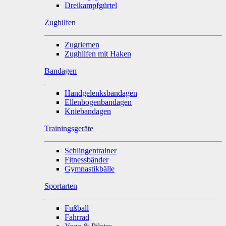
Dreikampfgürtel
Zughilfen
Zugriemen
Zughilfen mit Haken
Bandagen
Handgelenksbandagen
Ellenbogenbandagen
Kniebandagen
Trainingsgeräte
Schlingentrainer
Fitnessbänder
Gymnastikbälle
Sportarten
Fußball
Fahrrad