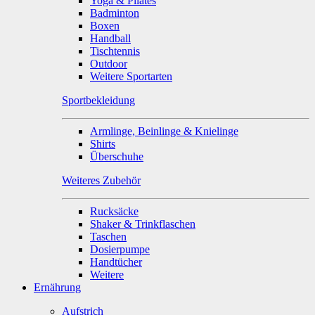
Yoga & Pilates
Badminton
Boxen
Handball
Tischtennis
Outdoor
Weitere Sportarten
Sportbekleidung
Armlinge, Beinlinge & Knielinge
Shirts
Überschuhe
Weiteres Zubehör
Rucksäcke
Shaker & Trinkflaschen
Taschen
Dosierpumpe
Handtücher
Weitere
Ernährung
Aufstrich