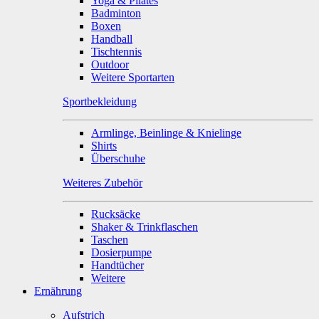
Yoga & Pilates
Badminton
Boxen
Handball
Tischtennis
Outdoor
Weitere Sportarten
Sportbekleidung
Armlinge, Beinlinge & Knielinge
Shirts
Überschuhe
Weiteres Zubehör
Rucksäcke
Shaker & Trinkflaschen
Taschen
Dosierpumpe
Handtücher
Weitere
Ernährung
Aufstrich