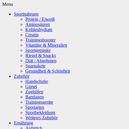
Menu
Sportnahrung
Protein / Eiweiß
Aminosäuren
Kohlenhydrate
Creatin
Trainingsbooster
Vitamine & Mineralien
Sportgetränke
Riegel & Snacks
Diät / Abnehmen
Sparpakete
Gesundheit & Schönheit
Zubehör
Handschuhe
Gürtel
Zughilfen
Bandagen
Trainingsgeräte
Sportarten
Sportbekleidung
Weiteres Zubehör
Ernährung
Aufstrich