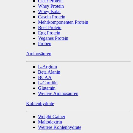
Clear Protein
Whey Protein
Whey Isolat
Casein Protein
Mehrkomponenten Protein
Beef Protein
Egg Protein
Veganes Protein
Proben
Aminosäuren
L-Arginin
Beta Alanin
BCAA
L-Carnitin
Glutamin
Weitere Aminosäuren
Kohlenhydrate
Weight Gainer
Maltodextrin
Weitere Kohlenhydrate