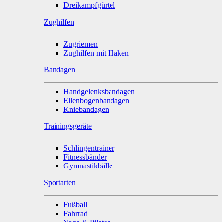
Dreikampfgürtel
Zughilfen
Zugriemen
Zughilfen mit Haken
Bandagen
Handgelenksbandagen
Ellenbogenbandagen
Kniebandagen
Trainingsgeräte
Schlingentrainer
Fitnessbänder
Gymnastikbälle
Sportarten
Fußball
Fahrrad