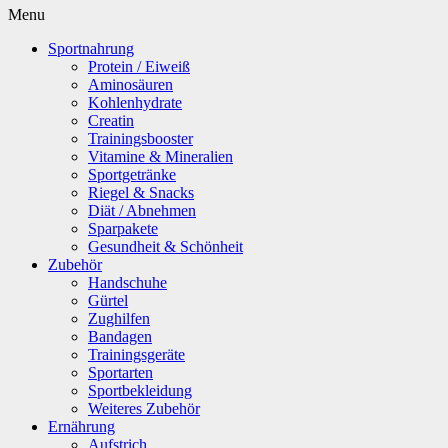
Menu
Sportnahrung
Protein / Eiweiß
Aminosäuren
Kohlenhydrate
Creatin
Trainingsbooster
Vitamine & Mineralien
Sportgetränke
Riegel & Snacks
Diät / Abnehmen
Sparpakete
Gesundheit & Schönheit
Zubehör
Handschuhe
Gürtel
Zughilfen
Bandagen
Trainingsgeräte
Sportarten
Sportbekleidung
Weiteres Zubehör
Ernährung
Aufstrich