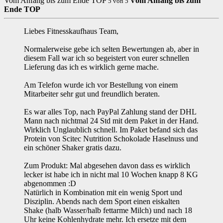
Vom Anfang bis zum Ende TOP
Vom Anfang bis zum
5
von
5
Ende TOP
Liebes Fitnesskaufhaus Team,
Normalerweise gebe ich selten Bewertungen ab, aber in
diesem Fall war ich so begeistert von eurer schnellen
Lieferung das ich es wirklich gerne mache.
Am Telefon wurde ich vor Bestellung von einem
Mitarbeiter sehr gut und freundlich beraten.
Es war alles Top, nach PayPal Zahlung stand der DHL
Mann nach nichtmal 24 Std mit dem Paket in der Hand.
Wirklich Unglaublich schnell. Im Paket befand sich das
Protein von Scitec Nutrition Schokolade Haselnuss und
ein schöner Shaker gratis dazu.
Zum Produkt: Mal abgesehen davon dass es wirklich
lecker ist habe ich in nicht mal 10 Wochen knapp 8 KG
abgenommen :D
Natürlich in Kombination mit ein wenig Sport und
Disziplin. Abends nach dem Sport einen eiskalten
Shake (halb Wasser/halb fettarme Milch) und nach 18
Uhr keine Kohlenhydrate mehr. Ich ersetze mit dem