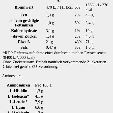
1568 kJ / 370
Brennwert
470 kJ / 111 kcal
6%
kcal
Fett
1,4 g
2%
4,8 g
- davon gesättigte
1,0 g
5%
3,4 g
Fettsäuren
Kohlenhydrate
3,1 g
1%
10 g
- davon Zucker
1,4 g
2%
4,6 g
Eiweiß
21 g
43%
71 g
Salz
0,47 g
8%
1,6 g
*RI%: Referenzaufnahme eines durchschnittlichen Erwachsenen
(8400 kJ/2000 kcal)
Ohne Zuckerzusatz. Enthält natürlich vorkommende Zuckerarten.
Glutenfrei gemäß EU-Verordnung.
Aminosäuren
Aminosäuren
Pro 100 g
L-Histidin
1,3 g
L-Isoleucin*
4,1 g
L-Leucin*
7,9 g
L-Lysin
6,6 g
L-Methionin
1,7 g