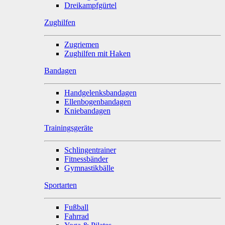
Dreikampfgürtel
Zughilfen
Zugriemen
Zughilfen mit Haken
Bandagen
Handgelenksbandagen
Ellenbogenbandagen
Kniebandagen
Trainingsgeräte
Schlingentrainer
Fitnessbänder
Gymnastikbälle
Sportarten
Fußball
Fahrrad