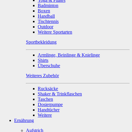
Yoga & Pilates
Badminton
Boxen
Handball
Tischtennis
Outdoor
Weitere Sportarten
Sportbekleidung
Armlinge, Beinlinge & Knielinge
Shirts
Überschuhe
Weiteres Zubehör
Rucksäcke
Shaker & Trinkflaschen
Taschen
Dosierpumpe
Handtücher
Weitere
Ernährung
Aufstrich