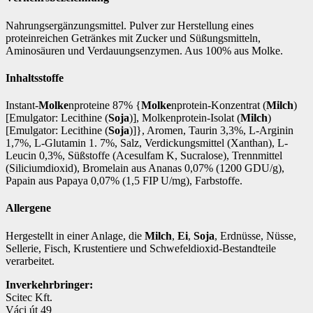
Nahrungsergänzungsmittel. Pulver zur Herstellung eines
proteinreichen Getränkes mit Zucker und Süßungsmitteln,
Aminosäuren und Verdauungsenzymen. Aus 100% aus Molke.
Inhaltsstoffe
Instant-
Molke
nproteine 87% {
Molke
nprotein-Konzentrat (
Milch
)
[Emulgator: Lecithine (
Soja
)], Molkenprotein-Isolat (
Milch
)
[Emulgator: Lecithine (
Soja
)]}, Aromen, Taurin 3,3%, L-Arginin
1,7%, L-Glutamin 1. 7%, Salz, Verdickungsmittel (Xanthan), L-
Leucin 0,3%, Süßstoffe (Acesulfam K, Sucralose), Trennmittel
(Siliciumdioxid), Bromelain aus Ananas 0,07% (1200 GDU/g),
Papain aus Papaya 0,07% (1,5 FIP U/mg), Farbstoffe.
Allergene
Hergestellt in einer Anlage, die
Milch
,
Ei
,
Soja
, Erdnüsse, Nüsse,
Sellerie, Fisch, Krustentiere und Schwefeldioxid-Bestandteile
verarbeitet.
Inverkehrbringer:
Scitec Kft.
Váci út 49