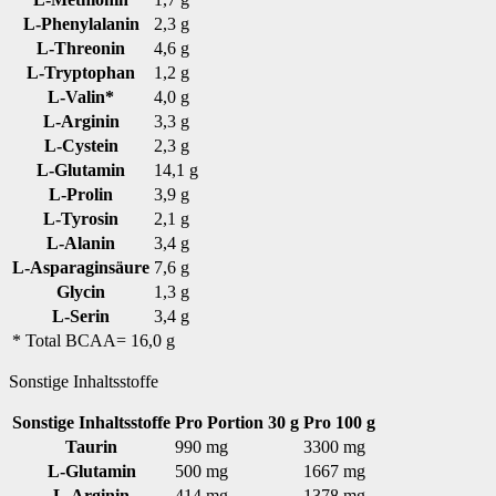
L-Phenylalanin
2,3 g
L-Threonin
4,6 g
L-Tryptophan
1,2 g
L-Valin*
4,0 g
L-Arginin
3,3 g
L-Cystein
2,3 g
L-Glutamin
14,1 g
L-Prolin
3,9 g
L-Tyrosin
2,1 g
L-Alanin
3,4 g
L-Asparaginsäure
7,6 g
Glycin
1,3 g
L-Serin
3,4 g
* Total BCAA= 16,0 g
Sonstige Inhaltsstoffe
Sonstige Inhaltsstoffe
Pro Portion 30 g
Pro 100 g
Taurin
990 mg
3300 mg
L-Glutamin
500 mg
1667 mg
L-Arginin
414 mg
1378 mg