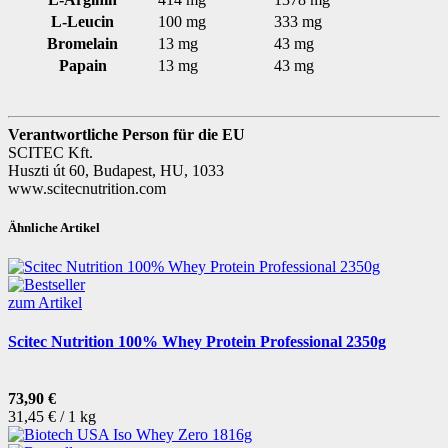
L-Leucin
100 mg
333 mg
Bromelain
13 mg
43 mg
Papain
13 mg
43 mg
Verantwortliche Person für die EU
SCITEC Kft.
Huszti út 60, Budapest, HU, 1033
www.scitecnutrition.com
Ähnliche Artikel
zum Artikel
Scitec Nutrition 100% Whey Protein Professional 2350g
73,90 €
31,45 € / 1 kg