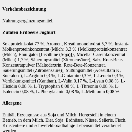
Verkehrsbezeichnung
Nahrungsergänzungsmittel.
Zutaten Erdbeere Joghurt
Sojaproteinisolat 77 %, Aromen, Kreatinmonohydrat 5,7 %, Instant-
Molkenproteinkonzentrat (Milch) 3,3 % {Molkenproteinkonzentrat
(Milch), Emulgator [Lecithine (Soja)]}, Micellar Caseinkonzentrat
(Milch) 1,7 %, Säuerungsmittel (Zitronensäure), Salz, Rote-Bete-
Konzentratpulver [Maltodextrin, Rote-Bete-Konzentrat,
Säuerungsmittel (Zitronensäure)], Süßungsmittel (Acesulfam K,
Sucralose), L-Arginin 0,3 %, L-Glutamin 0,3 %, L-Leucin 0,3 %,
Verdickungsmittel (Xanthan), L-Valin 0,17 %, L-Lysin 0,08 %, L-
Histidin 0,08 %, L-Tryptophan 0,08 %, L-Threonin 0,08 %, L-
Isoleucin 0,08 %, L-Phenylalanin 0,08 %, L-Methionin 0,08 %.
Allergene
Enthält Erzeugnisse aus Soja und Milch. Hergestellt in einem
Betrieb, in dem Milch, Eier, Soja, Erdnüsse, Nüsse, Sellerie, Fisch,
Krustentiere und schwefeldioxidhaltige Lebensmittel verarbeitet
werden.