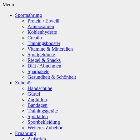
Menu
Sportnahrung
Protein / Eiweiß
Aminosäuren
Kohlenhydrate
Creatin
Trainingsbooster
Vitamine & Mineralien
Sportgetränke
Riegel & Snacks
Diät / Abnehmen
Sparpakete
Gesundheit & Schönheit
Zubehör
Handschuhe
Gürtel
Zughilfen
Bandagen
Trainingsgeräte
Sportarten
Sportbekleidung
Weiteres Zubehör
Ernährung
Aufstrich