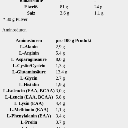
Ballaststoffe
-
-
Eiweiß
81 g
24 g
Salz
3,6 g
1,1 g
* 30 g Pulver
Aminosäuren
Aminosäuren
pro 100 g Produkt
L-Alanin
2,9 g
L-Arginin
5,4 g
L-Asparaginsäure
8,0 g
L-Cystin/Cystein
1,3 g
L-Glutaminsäure
13,4 g
L-Glycin
2,7 g
L-Histidin
1,9 g
L-Isoleucin (EAA, BCAA)
3,0 g
L-Leucin (EAA, BCAA)
5,8 g
L-Lysin (EAA)
4,4 g
L-Methionin (EAA)
1,1 g
L-Phenylalanin (EAA)
3,4 g
L-Prolin
3,7 g