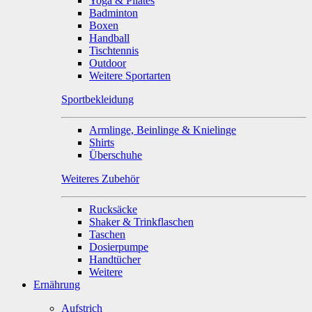
Yoga & Pilates
Badminton
Boxen
Handball
Tischtennis
Outdoor
Weitere Sportarten
Sportbekleidung
Armlinge, Beinlinge & Knielinge
Shirts
Überschuhe
Weiteres Zubehör
Rucksäcke
Shaker & Trinkflaschen
Taschen
Dosierpumpe
Handtücher
Weitere
Ernährung
Aufstrich