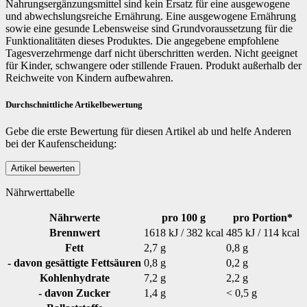
Nahrungsergänzungsmittel sind kein Ersatz für eine ausgewogene
und abwechslungsreiche Ernährung. Eine ausgewogene Ernährung
sowie eine gesunde Lebensweise sind Grundvoraussetzung für die
Funktionalitäten dieses Produktes. Die angegebene empfohlene
Tagesverzehrmenge darf nicht überschritten werden. Nicht geeignet
für Kinder, schwangere oder stillende Frauen. Produkt außerhalb der
Reichweite von Kindern aufbewahren.
Durchschnittliche Artikelbewertung
Gebe die erste Bewertung für diesen Artikel ab und helfe Anderen
bei der Kaufenscheidung:
Nährwerttabelle
Nährwerte
pro 100 g
pro Portion*
Brennwert
1618 kJ / 382 kcal
485 kJ / 114 kcal
Fett
2,7 g
0,8 g
- davon gesättigte Fettsäuren
0,8 g
0,2 g
Kohlenhydrate
7,2 g
2,2 g
- davon Zucker
1,4 g
< 0,5 g