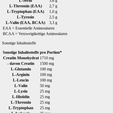
L-Serin
3,6 g
L-Threonin (EAA)
2,7 g
L-Tryptophan (EAA)
1,0 g
L-Tyrosin
2,5 g
L-Valin (EAA, BCAA)
3,3 g
EAA = Essentielle Aminosäuren
BCAA = Verzweigtkettige Aminosäuren
Sonstige Inhaltsstoffe
Sonstige Inhaltsstoffe
pro Portion*
Creatin Monohydrat
1710 mg
- davon Creatin
1500 mg
L-Glutamin
100 mg
L-Arginin
100 mg
L-Leucin
100 mg
L-Valin
50 mg
L-Lysin
25 mg
L-Histidin
25 mg
L-Threonin
25 mg
L-Tryptophan
25 mg