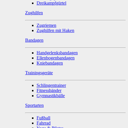
Dreikampfgürtel
Zughilfen
Zugriemen
Zughilfen mit Haken
Bandagen
Handgelenksbandagen
Ellenbogenbandagen
Kniebandagen
Trainingsgeräte
Schlingentrainer
Fitnessbänder
Gymnastikbälle
Sportarten
Fußball
Fahrrad