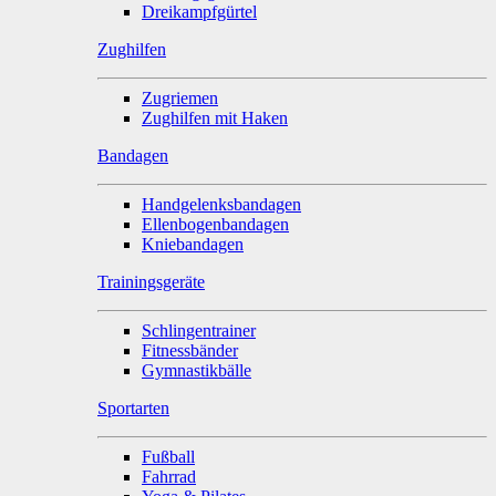
Dreikampfgürtel
Zughilfen
Zugriemen
Zughilfen mit Haken
Bandagen
Handgelenksbandagen
Ellenbogenbandagen
Kniebandagen
Trainingsgeräte
Schlingentrainer
Fitnessbänder
Gymnastikbälle
Sportarten
Fußball
Fahrrad