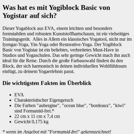
Was hat es mit Yogiblock Basic von
Yogistar auf sich?
Dieser Yogablock aus EVA, einem leichten und besonders
formstabilen und robusten Kunststoffhartschaum, ist ein vielseitiges
Trainingsgerät. Alles in Allem ein klassisches Yogatool, nicht nur im
Iyengar-Yoga, Yin-Yoga oder Restorative-Yoga. Der Yogiblock
Basic von Yogistar ist ein beliebtes, verbreitetes Must-Have in
Studios und Yogaschulen. Das sehr geringe Gewicht mach ihn auch
ideal für die Reise. Durch die große Farbauswahl findest du den
Block, der sich harmonisch in deinen individuellen Wohlfühlraum
einfügt, zu deinem Yogaerlebnis passt.
Die wichtigsten Fakten im Überblick
EVA
Charakteristischer Eigengeruch
Die Farben "aubergine", "ocean blue", "bordeaux", "kiwi"
sind Formamid-frei.*
22 cm x 11 cm x 7,4 cm
Gewicht 0,175 kg
* wenn im Angebot mit "Formamid-frei" gekennzeichnet!