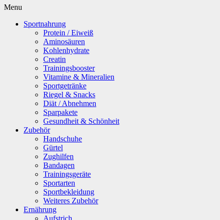
Menu
Sportnahrung
Protein / Eiweiß
Aminosäuren
Kohlenhydrate
Creatin
Trainingsbooster
Vitamine & Mineralien
Sportgetränke
Riegel & Snacks
Diät / Abnehmen
Sparpakete
Gesundheit & Schönheit
Zubehör
Handschuhe
Gürtel
Zughilfen
Bandagen
Trainingsgeräte
Sportarten
Sportbekleidung
Weiteres Zubehör
Ernährung
Aufstrich