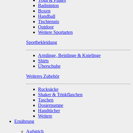
Yoga & Pilates
Badminton
Boxen
Handball
Tischtennis
Outdoor
Weitere Sportarten
Sportbekleidung
Armlinge, Beinlinge & Knielinge
Shirts
Überschuhe
Weiteres Zubehör
Rucksäcke
Shaker & Trinkflaschen
Taschen
Dosierpumpe
Handtücher
Weitere
Ernährung
Aufstrich