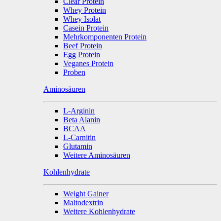
Clear Protein
Whey Protein
Whey Isolat
Casein Protein
Mehrkomponenten Protein
Beef Protein
Egg Protein
Veganes Protein
Proben
Aminosäuren
L-Arginin
Beta Alanin
BCAA
L-Carnitin
Glutamin
Weitere Aminosäuren
Kohlenhydrate
Weight Gainer
Maltodextrin
Weitere Kohlenhydrate