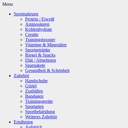
Menu
Sportnahrung
Protein / Eiweiß
Aminosäuren
Kohlenhydrate
Creatin
Trainingsbooster
Vitamine & Mineralien
Sportgetränke
Riegel & Snacks
Diät / Abnehmen
Sparpakete
Gesundheit & Schönheit
Zubehör
Handschuhe
Gürtel
Zughilfen
Bandagen
Trainingsgeräte
Sportarten
Sportbekleidung
Weiteres Zubehör
Ernährung
Aufstrich