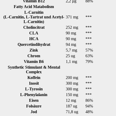
Vitamin B12
2,2 µg
88%
Fatty Acid Matabolism
L-Carnitin
(L-Carnitin, L-Tartrat und Acetyl-
371 mg
***
L-Carnitin)
Cholincitrat
252 mg
***
CLA
90 mg
***
HCA
90 mg
***
Quercetindihydrat
94 mg
***
Zink
5,7 mg
57%
Chrom
25 ug
63%
Vitamin B6
1,1 mg
79%
Synthetic Stimulant & Mental
Complex
Koffein
200 mg
***
Inosit
300 mg
***
L-Tyrosin
300 mg
***
L-Phenylalanin
150 mg
***
Eisen
12 mg
86%
Folsäure
187 ug
94%
Jod
71,8 ug
48%