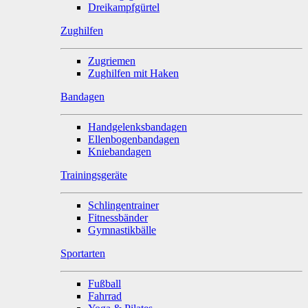
Dreikampfgürtel
Zughilfen
Zugriemen
Zughilfen mit Haken
Bandagen
Handgelenksbandagen
Ellenbogenbandagen
Kniebandagen
Trainingsgeräte
Schlingentrainer
Fitnessbänder
Gymnastikbälle
Sportarten
Fußball
Fahrrad