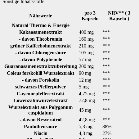
Sonstige Inhaltsstoffe
pro 3
NRV** ( 3
Nährwerte
Kapseln
Kapseln )
Natural Thermo & Energie
Kakaosamenextrakt
400 mg
***
- davon Theobromin
160 mg
***
grüner Kaffeebohnenextrakt
210 mg
***
- davon Chlorogensäure
105 mg
***
- davon Polyphenole
57 mg
***
Guaranasamenextraktzubereitung
200 mg
***
Coleus forskohlii Wurzelextrakt
90 mg
***
- davon Forskolin
12 mg
***
schwarzes Pfefferpulver
5 mg
***
Cayennepfefferextrakt
4,75 mg
***
Löwenzahnwurzelextrakt
72,8 mg
***
Wurzelextrakt aus Polygonum
45 mg
***
cuspidatum
- davon Resveratrol
42,8 mg
***
Pantothensäure
5,3 mg
88%
Niacin
4,3 mg
27%