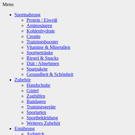
Menu
Sportnahrung
Protein / Eiweiß
Aminosäuren
Kohlenhydrate
Creatin
Trainingsbooster
Vitamine & Mineralien
Sportgetränke
Riegel & Snacks
Diät / Abnehmen
Sparpakete
Gesundheit & Schönheit
Zubehör
Handschuhe
Gürtel
Zughilfen
Bandagen
Trainingsgeräte
Sportarten
Sportbekleidung
Weiteres Zubehör
Ernährung
Aufstrich