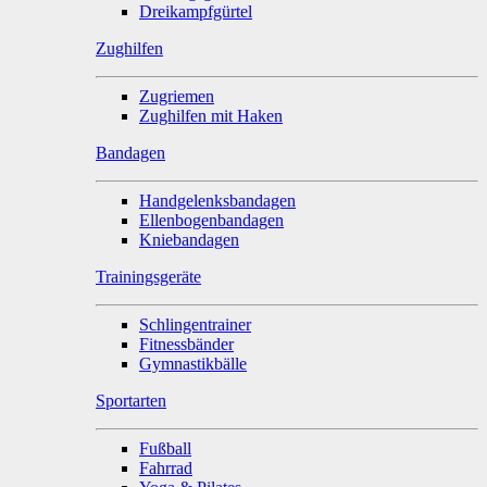
Dreikampfgürtel
Zughilfen
Zugriemen
Zughilfen mit Haken
Bandagen
Handgelenksbandagen
Ellenbogenbandagen
Kniebandagen
Trainingsgeräte
Schlingentrainer
Fitnessbänder
Gymnastikbälle
Sportarten
Fußball
Fahrrad