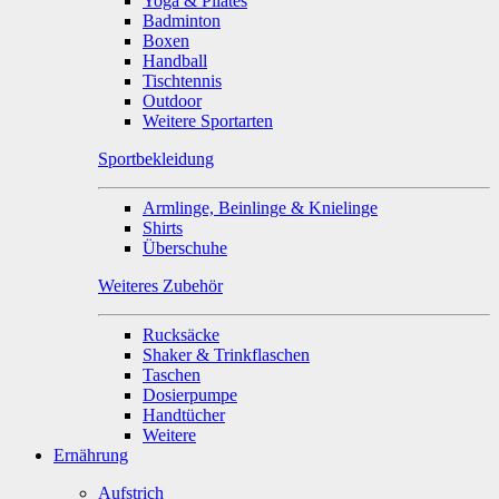
Yoga & Pilates
Badminton
Boxen
Handball
Tischtennis
Outdoor
Weitere Sportarten
Sportbekleidung
Armlinge, Beinlinge & Knielinge
Shirts
Überschuhe
Weiteres Zubehör
Rucksäcke
Shaker & Trinkflaschen
Taschen
Dosierpumpe
Handtücher
Weitere
Ernährung
Aufstrich