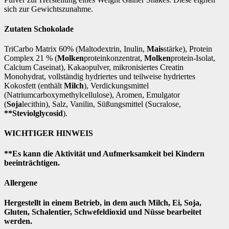
sich zur Gewichtszunahme.
Zutaten Schokolade
TriCarbo Matrix 60% (Maltodextrin, Inulin,
Mais
stärke), Protein
Complex 21 % (
Molken
proteinkonzentrat,
Molken
protein-Isolat,
Calcium Caseinat), Kakaopulver, mikronisiertes Creatin
Monohydrat, vollständig hydriertes und teilweise hydriertes
Kokosfett (enthält
Milch
), Verdickungsmittel
(Natriumcarboxymethylcellulose), Aromen, Emulgator
(
Soja
lecithin), Salz, Vanilin, Süßungsmittel (Sucralose,
**Steviolglycosid
).
WICHTIGER HINWEIS
**Es kann die Aktivität und Aufmerksamkeit bei Kindern
beeinträchtigen.
Allergene
Hergestellt in einem Betrieb, in dem auch Milch, Ei, Soja,
Gluten, Schalentier, Schwefeldioxid und Nüsse bearbeitet
werden.