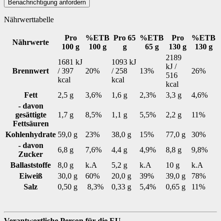
Benachrichtigung anfordern
Nährwerttabelle
Pro
%ETB
Pro 65
%ETB
Pro
%ETB
Nährwerte
100 g
100 g
g
65 g
130 g
130 g
2189
1681 kJ
1093 kJ
kJ /
Brennwert
/ 397
20%
/ 258
13%
26%
516
kcal
kcal
kcal
Fett
2,5 g
3,6%
1,6 g
2,3%
3,3 g
4,6%
- davon
gesättigte
1,7 g
8,5%
1,1 g
5,5%
2,2 g
11%
Fettsäuren
Kohlenhydrate
59,0 g
23%
38,0 g
15%
77,0 g
30%
- davon
6,8 g
7,6%
4,4 g
4,9%
8,8 g
9,8%
Zucker
Ballaststoffe
8,0 g
k.A
5,2 g
k.A
10 g
k.A
Eiweiß
30,0 g
60%
20,0 g
39%
39,0 g
78%
Salz
0,50 g
8,3%
0,33 g
5,4%
0,65 g
11%
Verantwortliche Person für die EU