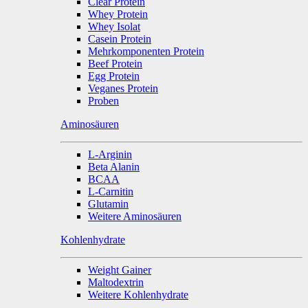
Clear Protein
Whey Protein
Whey Isolat
Casein Protein
Mehrkomponenten Protein
Beef Protein
Egg Protein
Veganes Protein
Proben
Aminosäuren
L-Arginin
Beta Alanin
BCAA
L-Carnitin
Glutamin
Weitere Aminosäuren
Kohlenhydrate
Weight Gainer
Maltodextrin
Weitere Kohlenhydrate