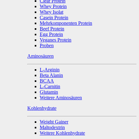
Clear Protein
Whey Protein
Whey Isolat
Casein Protein
Mehrkomponenten Protein
Beef Protein
Egg Protein
Veganes Protein
Proben
Aminosäuren
L-Arginin
Beta Alanin
BCAA
L-Carnitin
Glutamin
Weitere Aminosäuren
Kohlenhydrate
Weight Gainer
Maltodextrin
Weitere Kohlenhydrate