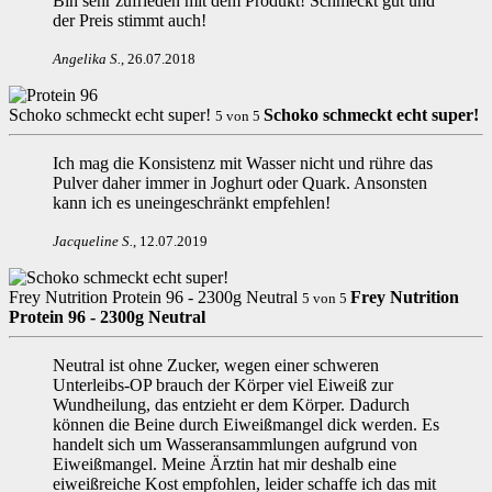
Bin sehr zufrieden mit dem Produkt! Schmeckt gut und
der Preis stimmt auch!
Angelika S
.
,
26.07.2018
Schoko schmeckt echt super!
Schoko schmeckt echt super!
5
von
5
Ich mag die Konsistenz mit Wasser nicht und rühre das
Pulver daher immer in Joghurt oder Quark. Ansonsten
kann ich es uneingeschränkt empfehlen!
Jacqueline S
.
,
12.07.2019
Frey Nutrition Protein 96 - 2300g Neutral
Frey Nutrition
5
von
5
Protein 96 - 2300g Neutral
Neutral ist ohne Zucker, wegen einer schweren
Unterleibs-OP brauch der Körper viel Eiweiß zur
Wundheilung, das entzieht er dem Körper. Dadurch
können die Beine durch Eiweißmangel dick werden. Es
handelt sich um Wasseransammlungen aufgrund von
Eiweißmangel. Meine Ärztin hat mir deshalb eine
eiweißreiche Kost empfohlen, leider schaffe ich das mit