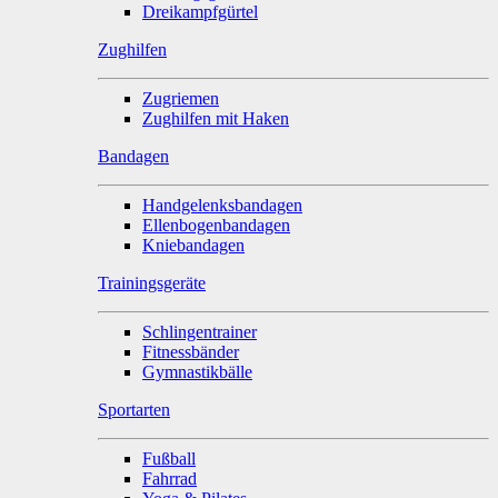
Dreikampfgürtel
Zughilfen
Zugriemen
Zughilfen mit Haken
Bandagen
Handgelenksbandagen
Ellenbogenbandagen
Kniebandagen
Trainingsgeräte
Schlingentrainer
Fitnessbänder
Gymnastikbälle
Sportarten
Fußball
Fahrrad