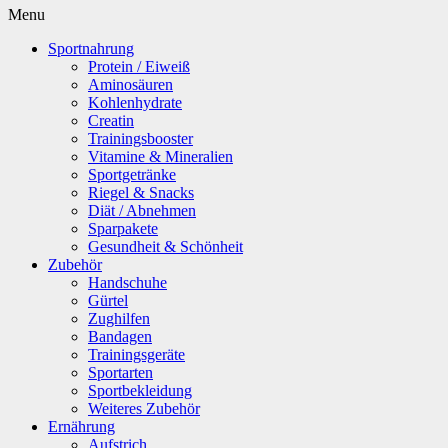
Menu
Sportnahrung
Protein / Eiweiß
Aminosäuren
Kohlenhydrate
Creatin
Trainingsbooster
Vitamine & Mineralien
Sportgetränke
Riegel & Snacks
Diät / Abnehmen
Sparpakete
Gesundheit & Schönheit
Zubehör
Handschuhe
Gürtel
Zughilfen
Bandagen
Trainingsgeräte
Sportarten
Sportbekleidung
Weiteres Zubehör
Ernährung
Aufstrich