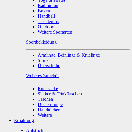
Yoga & Pilates
Badminton
Boxen
Handball
Tischtennis
Outdoor
Weitere Sportarten
Sportbekleidung
Armlinge, Beinlinge & Knielinge
Shirts
Überschuhe
Weiteres Zubehör
Rucksäcke
Shaker & Trinkflaschen
Taschen
Dosierpumpe
Handtücher
Weitere
Ernährung
Aufstrich