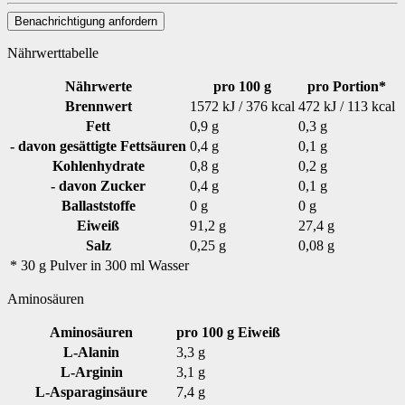
Benachrichtigung anfordern
Nährwerttabelle
Nährwerte
pro 100 g
pro Portion*
Brennwert
1572 kJ / 376 kcal
472 kJ / 113 kcal
Fett
0,9 g
0,3 g
- davon gesättigte Fettsäuren
0,4 g
0,1 g
Kohlenhydrate
0,8 g
0,2 g
- davon Zucker
0,4 g
0,1 g
Ballaststoffe
0 g
0 g
Eiweiß
91,2 g
27,4 g
Salz
0,25 g
0,08 g
* 30 g Pulver in 300 ml Wasser
Aminosäuren
Aminosäuren
pro 100 g Eiweiß
L-Alanin
3,3 g
L-Arginin
3,1 g
L-Asparaginsäure
7,4 g