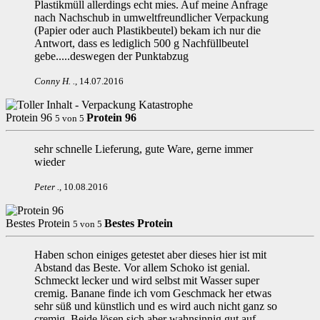
Plastikmüll allerdings echt mies. Auf meine Anfrage
nach Nachschub in umweltfreundlicher Verpackung
(Papier oder auch Plastikbeutel) bekam ich nur die
Antwort, dass es lediglich 500 g Nachfüllbeutel
gebe.....deswegen der Punktabzug
Conny H.
.
,
14.07.2016
Protein 96
Protein 96
5
von
5
sehr schnelle Lieferung, gute Ware, gerne immer
wieder
Peter
.
,
10.08.2016
Bestes Protein
Bestes Protein
5
von
5
Haben schon einiges getestet aber dieses hier ist mit
Abstand das Beste. Vor allem Schoko ist genial.
Schmeckt lecker und wird selbst mit Wasser super
cremig. Banane finde ich vom Geschmack her etwas
sehr süß und künstlich und es wird auch nicht ganz so
cremig. Beide lösen sich aber wahnsinnig gut auf.