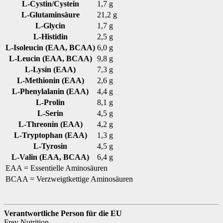
L-Cystin/Cystein
1,7 g
L-Glutaminsäure
21,2 g
L-Glycin
1,7 g
L-Histidin
2,5 g
L-Isoleucin (EAA, BCAA)
6,0 g
L-Leucin (EAA, BCAA)
9,8 g
L-Lysin (EAA)
7,3 g
L-Methionin (EAA)
2,6 g
L-Phenylalanin (EAA)
4,4 g
L-Prolin
8,1 g
L-Serin
4,5 g
L-Threonin (EAA)
4,2 g
L-Tryptophan (EAA)
1,3 g
L-Tyrosin
4,5 g
L-Valin (EAA, BCAA)
6,4 g
EAA = Essentielle Aminosäuren
BCAA = Verzweigtkettige Aminosäuren
Verantwortliche Person für die EU
Frey Nutrition