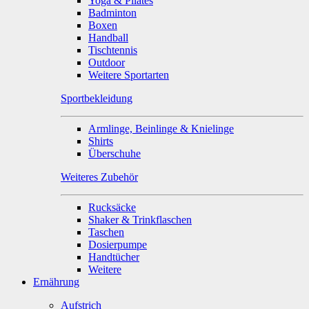
Yoga & Pilates
Badminton
Boxen
Handball
Tischtennis
Outdoor
Weitere Sportarten
Sportbekleidung
Armlinge, Beinlinge & Knielinge
Shirts
Überschuhe
Weiteres Zubehör
Rucksäcke
Shaker & Trinkflaschen
Taschen
Dosierpumpe
Handtücher
Weitere
Ernährung
Aufstrich