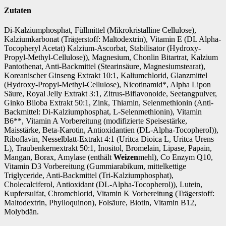
Zutaten
Di-Kalziumphosphat, Füllmittel (Mikrokristalline Cellulose),
Kalziumkarbonat (Trägerstoff: Maltodextrin), Vitamin E (DL Alpha-
Tocopheryl Acetat) Kalzium-Ascorbat, Stabilisator (Hydroxy-
Propyl-Methyl-Cellulose)), Magnesium, Chonlin Bitartrat, Kalzium
Pantothenat, Anti-Backmittel (Stearinsäure, Magnesiumstearat),
Koreanischer Ginseng Extrakt 10:1, Kaliumchlorid, Glanzmittel
(Hydroxy-Propyl-Methyl-Cellulose), Nicotinamid*, Alpha Lipon
Säure, Royal Jelly Extrakt 3:1, Zitrus-Biflavonoide, Seetangpulver,
Ginko Biloba Extrakt 50:1, Zink, Thiamin, Selenmethionin (Anti-
Backmittel: Di-Kalziumphosphat, L-Selenmethionin), Vitamin
B6**, Vitamin A Vorbereitung (modifizierte Speisestärke,
Maisstärke, Beta-Karotin, Antioxidantien (DL-Alpha-Tocopherol)),
Riboflavin, Nesselblatt-Extrakt 4:1 (Uritca Dioica L, Uritca Urens
L), Traubenkernextrakt 50:1, Inositol, Bromelain, Lipase, Papain,
Mangan, Borax, Amylase (enthält
Weizen
mehl), Co Enzym Q10,
Vitamin D3 Vorbereitung (Gummiarabikum, mittelkettige
Triglyceride, Anti-Backmittel (Tri-Kalziumphosphat),
Cholecalciferol, Antioxidant (DL-Alpha-Tocopherol)), Lutein,
Kupfersulfat, Chromchlorid, Vitamin K Vorbereitung (Trägerstoff:
Maltodextrin, Phylloquinon), Folsäure, Biotin, Vitamin B12,
Molybdän.