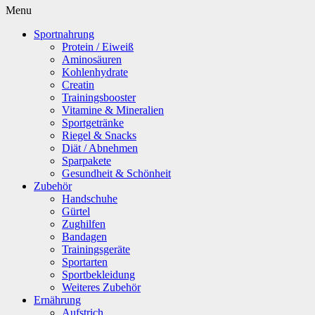
Menu
Sportnahrung
Protein / Eiweiß
Aminosäuren
Kohlenhydrate
Creatin
Trainingsbooster
Vitamine & Mineralien
Sportgetränke
Riegel & Snacks
Diät / Abnehmen
Sparpakete
Gesundheit & Schönheit
Zubehör
Handschuhe
Gürtel
Zughilfen
Bandagen
Trainingsgeräte
Sportarten
Sportbekleidung
Weiteres Zubehör
Ernährung
Aufstrich