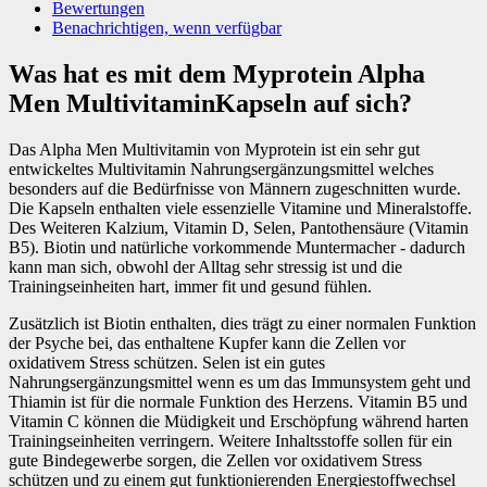
Bewertungen
Benachrichtigen, wenn verfügbar
Was hat es mit dem Myprotein Alpha
Men MultivitaminKapseln auf sich?
Das Alpha Men Multivitamin von Myprotein ist ein sehr gut
entwickeltes Multivitamin Nahrungsergänzungsmittel welches
besonders auf die Bedürfnisse von Männern zugeschnitten wurde.
Die Kapseln enthalten viele essenzielle Vitamine und Mineralstoffe.
Des Weiteren Kalzium, Vitamin D, Selen, Pantothensäure (Vitamin
B5). Biotin und natürliche vorkommende Muntermacher - dadurch
kann man sich, obwohl der Alltag sehr stressig ist und die
Trainingseinheiten hart, immer fit und gesund fühlen.
Zusätzlich ist Biotin enthalten, dies trägt zu einer normalen Funktion
der Psyche bei, das enthaltene Kupfer kann die Zellen vor
oxidativem Stress schützen. Selen ist ein gutes
Nahrungsergänzungsmittel wenn es um das Immunsystem geht und
Thiamin ist für die normale Funktion des Herzens. Vitamin B5 und
Vitamin C können die Müdigkeit und Erschöpfung während harten
Trainingseinheiten verringern. Weitere Inhaltsstoffe sollen für ein
gute Bindegewerbe sorgen, die Zellen vor oxidativem Stress
schützen und zu einem gut funktionierenden Energiestoffwechsel