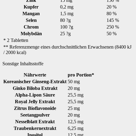
Zink
15 mg
150 %
Kupfer
0,2 mg
20 %
Mangan
1,5 mg
80 %
Selen
80 ?g
145 %
Chrom
100 ?g
250 %
Molybdän
25 ?g
50 %
* 2 Tabletten
** Referenzmenge eines durchschnittlichen Erwachsenen (8400 kJ
/ 2000 kcal)
Sonstige Inhaltsstoffe
Nährwerte
pro Portion*
Koreanischer Ginseng-Extrakt
50 mg
Ginko Biloba Extrakt
20 mg
Alpha-Lipon Säure
25,5 mg
Royal Jelly Extrakt
25,5 mg
Zitrus Bioflavonoide
25 mg
Seetangpulver
20 mg
Nesselblatt Extrakt
12,5 mg
Traubenkernextrakt
6,25 mg
Inositol
12,5 mg