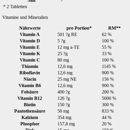
Salz
-
* 2 Tabletten
Vitamine und Mineralien
Nährwerte
pro Portion*
RM**
Vitamin A
501 ?g RE
62 %
Vitamin D
5 ?g
100 %
Vitamin E
12 mg a-TE
55 %
Vitamin K
25 ?g
33 %
Vitamin C
80 mg
100 %
Thiamin
12,6 mg
1145 %
Riboflavin
12,6 mg
900 %
Niacin
25 mg NE
156 %
Vitamin B6
12,6 mg
900 %
Folsäure
400 ?g
200 %
Vitamin B12
126 ?g
5000 %
Biotin
150 ?g
300 %
Pantothensäure
50 mg
833 %
Kalzium
354 mg
44 %
Phosphor
157,8 mg
20 %