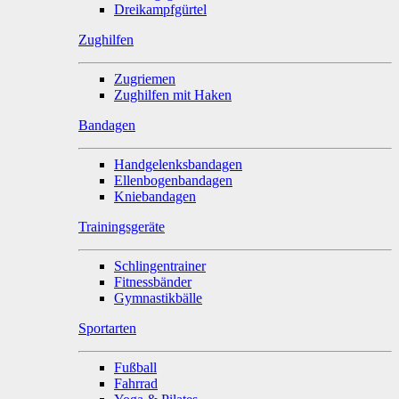
Dreikampfgürtel
Zughilfen
Zugriemen
Zughilfen mit Haken
Bandagen
Handgelenksbandagen
Ellenbogenbandagen
Kniebandagen
Trainingsgeräte
Schlingentrainer
Fitnessbänder
Gymnastikbälle
Sportarten
Fußball
Fahrrad