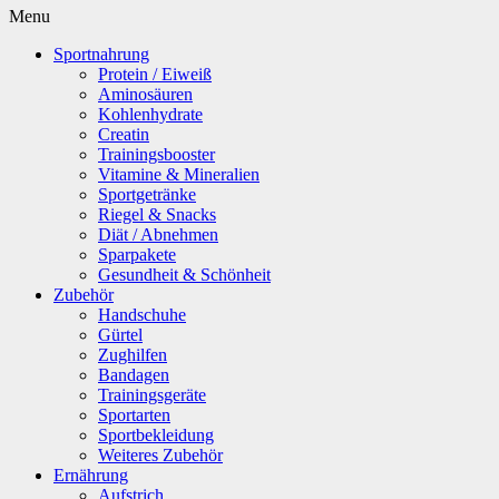
Menu
Sportnahrung
Protein / Eiweiß
Aminosäuren
Kohlenhydrate
Creatin
Trainingsbooster
Vitamine & Mineralien
Sportgetränke
Riegel & Snacks
Diät / Abnehmen
Sparpakete
Gesundheit & Schönheit
Zubehör
Handschuhe
Gürtel
Zughilfen
Bandagen
Trainingsgeräte
Sportarten
Sportbekleidung
Weiteres Zubehör
Ernährung
Aufstrich