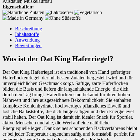
Ausdauer
,
Muskelaufbau
Eigenschaften:
Beschreibung
Inhaltsstoffe
Anwendung
Bewertungen
Was ist der Oat King Haferriegel?
Der Oat King Haferriegel ist ein traditionell von Hand gefertigter
Haferflockenriegel, der mit besten Zutaten hergestellt wird und für
unvergleichlichen Geschmack sorgt. Saftige, zarte Haferflocken
bilden die Basis und liefern dir langanhaltende Energie, die dich
durch den Tag bringt. Haferflocken sind bekannt für ihren hohen
Nährwert und ihre ausgezeichnete Bekömmlichkeit. Sie enthalten
komplexe Kohlenhydrate, hochwertiges pflanzliches Eiweiß und
lösliche Ballaststoffe, die dich lange sättigen und dein Energielevel
stabil halten. Der Oat King ist damit ein idealer Snack für Sportler,
aktive Menschen und alle, die Wert auf eine natürliche
Energiequelle legen. Dank seines schonenden Backverfahrens bleibt
er bei jeder Temperatur angenehm saftig und formstabil, perfekt für
unterwegs, beim Training oder als schnelles Frühstück.