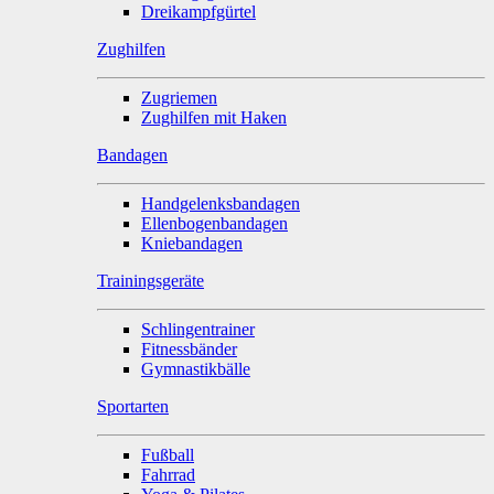
Dreikampfgürtel
Zughilfen
Zugriemen
Zughilfen mit Haken
Bandagen
Handgelenksbandagen
Ellenbogenbandagen
Kniebandagen
Trainingsgeräte
Schlingentrainer
Fitnessbänder
Gymnastikbälle
Sportarten
Fußball
Fahrrad