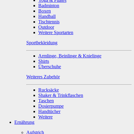
Yoga & Pilates
Badminton
Boxen
Handball
Tischtennis
Outdoor
Weitere Sportarten
Sportbekleidung
Armlinge, Beinlinge & Knielinge
Shirts
Überschuhe
Weiteres Zubehör
Rucksäcke
Shaker & Trinkflaschen
Taschen
Dosierpumpe
Handtücher
Weitere
Ernährung
Aufstrich