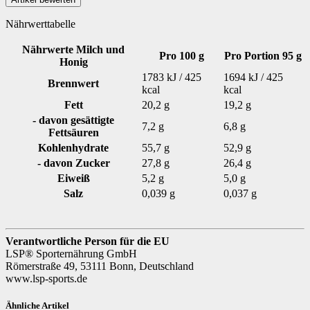
Nährwerttabelle
Nährwerte Milch und
Pro 100 g
Pro Portion 95 g
Honig
1783 kJ / 425
1694 kJ / 425
Brennwert
kcal
kcal
Fett
20,2 g
19,2 g
- davon gesättigte
7,2 g
6,8 g
Fettsäuren
Kohlenhydrate
55,7 g
52,9 g
- davon Zucker
27,8 g
26,4 g
Eiweiß
5,2 g
5,0 g
Salz
0,039 g
0,037 g
Verantwortliche Person für die EU
LSP® Sporternährung GmbH
Römerstraße 49, 53111 Bonn, Deutschland
www.lsp-sports.de
Ähnliche Artikel