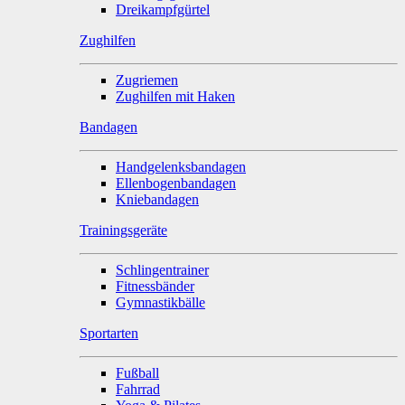
Dreikampfgürtel
Zughilfen
Zugriemen
Zughilfen mit Haken
Bandagen
Handgelenksbandagen
Ellenbogenbandagen
Kniebandagen
Trainingsgeräte
Schlingentrainer
Fitnessbänder
Gymnastikbälle
Sportarten
Fußball
Fahrrad