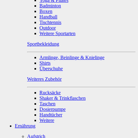
Yoga & Pilates
Badminton
Boxen
Handball
Tischtennis
Outdoor
Weitere Sportarten
Sportbekleidung
Armlinge, Beinlinge & Knielinge
Shirts
Überschuhe
Weiteres Zubehör
Rucksäcke
Shaker & Trinkflaschen
Taschen
Dosierpumpe
Handtücher
Weitere
Ernährung
Aufstrich