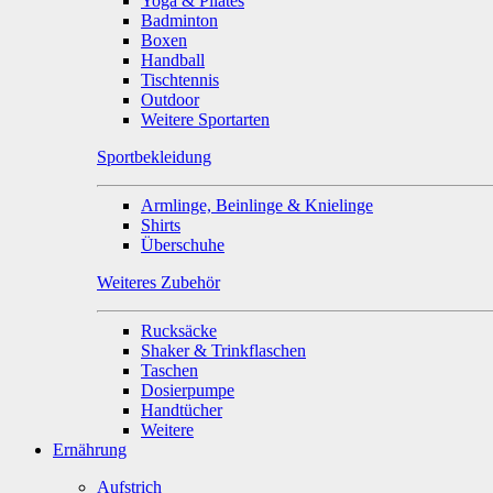
Yoga & Pilates
Badminton
Boxen
Handball
Tischtennis
Outdoor
Weitere Sportarten
Sportbekleidung
Armlinge, Beinlinge & Knielinge
Shirts
Überschuhe
Weiteres Zubehör
Rucksäcke
Shaker & Trinkflaschen
Taschen
Dosierpumpe
Handtücher
Weitere
Ernährung
Aufstrich