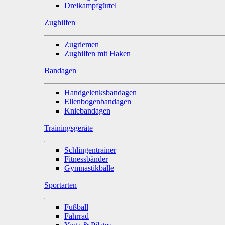
Dreikampfgürtel
Zughilfen
Zugriemen
Zughilfen mit Haken
Bandagen
Handgelenksbandagen
Ellenbogenbandagen
Kniebandagen
Trainingsgeräte
Schlingentrainer
Fitnessbänder
Gymnastikbälle
Sportarten
Fußball
Fahrrad