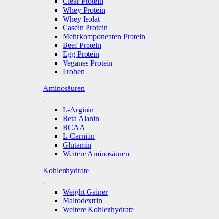
Clear Protein
Whey Protein
Whey Isolat
Casein Protein
Mehrkomponenten Protein
Beef Protein
Egg Protein
Veganes Protein
Proben
Aminosäuren
L-Arginin
Beta Alanin
BCAA
L-Carnitin
Glutamin
Weitere Aminosäuren
Kohlenhydrate
Weight Gainer
Maltodextrin
Weitere Kohlenhydrate