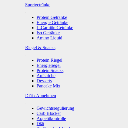
Sportgetränke
Protein Getränke
Energie Getränke
L-Carnitin Getränke
Iso Getränke
Amino Liquid
Riegel & Snacks
Protein Riegel
Energieriegel
Protein Snacks
Aufstriche
Desserts
Pancake Mix
Diät / Abnehmen
Gewichtsregulierung
Carb Blocker
Appetitkontrolle
Diät