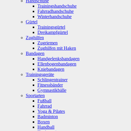
Handschuhe
Trainingshandschuhe
Fahrradhandschuhe
Winterhandschuhe
Gürtel
Trainingsgürtel
Dreikampfgürtel
Zughilfen
Zugriemen
Zughilfen mit Haken
Bandagen
Handgelenksbandagen
Ellenbogenbandagen
Kniebandagen
Trainingsgeräte
Schlingentrainer
Fitnessbänder
Gymnastikbälle
Sportarten
Fußball
Fahrrad
Yoga & Pilates
Badminton
Boxen
Handball