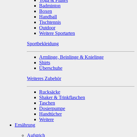
Yoga & Pilates
Badminton
Boxen
Handball
Tischtennis
Outdoor
Weitere Sportarten
Sportbekleidung
Armlinge, Beinlinge & Knielinge
Shirts
Überschuhe
Weiteres Zubehör
Rucksäcke
Shaker & Trinkflaschen
Taschen
Dosierpumpe
Handtücher
Weitere
Ernährung
Aufstrich