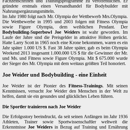
Fachzeitschriften und Trainingsprogramme zu veröffentlichen. Er
gründete erstmals einen Versandhandel für Bodybuilder mit
Nahrungsergänzungsmitteln.
Im Jahr 1980 folgt nach Mr. Olympia der Wettbewerb Mrs.Olympia.
Die Wettbewerbe in 1995 und 2003 folgen mit Fitness Olympia
sowie Figure Olympia, dem weiblichen Pendant. Der
Bodybuilding-Superbowl Joe Weiders
ist wahr geworden. Im
Laufe der Jahre sind die Preisgelder in attraktive Höhen gerückt.
Hatte Larry Scott in 1965 noch eine Krone bekommen, waren es ein
Jahr später 1.000 US $. Fast 38 Jahre später, gab es beim Olympia
Weekend 2013 insgesamt 1.000.000 US $ für die Gewinner der Mr.
und Ms. und Fitness sowie Figure Olympia. Mit $ 675.000 wurde
der Sieger des Mr. Olympia mit dem weitaus größten Teil honoriert.
Joe Weider und Bodybuilding - eine Einheit
Joe Weider ist der Pionier des
Fitness-Trainings
. Mit seinen
Kenntnissen, versucht Joe Weider den Menschen in der Welt zu
helfen, damit sie ein gesundes und glückliches Leben führen.
Die Sportler trainieren nach Joe Weider
Die Erfolgsstory beeindruckt, da seit seinen Anfängen im Jahr 1936
Athleten, Trainer sowie Sportwissenschaftler weltweit die
Erkenntnisse
Joe Weiders
in Bezug auf Training und Ernährung