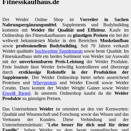
Fitnesskaufhaus.de
Der Weider Online Shop ist
Vorreiter in Sachen
Nahrungsergänzungsmittel
. Supplements und Bodybuilding
kommen mit
Weider für Qualität und Effizienz
. Kaufe im
Onlineshop des Fitnesskaufhauses zu
günstigen Preisen
ein bei der
weltweit bekanntesten Marke in den Bereichen
Muskelaufbau
sowie
professionellem Bodybuilding
. Seit 70 Jahren verkauft
Weider qualitativ
hochwertige Supplements
sowie beste Qualität. Im
Fitnesskaufhaus steht ein breites Sortiment von Weider zur Auswahl
mit der
unverkennbaren Preis-Leistung
der Weider Produkte.
Freie Institute lässt Werder freiwillig kontrollieren und überzeugt
durch
erstklassige Rohstoffe in der Produktion der
Supplemente
. Der Weider Onlineshop bietet neben ausreichend
Proteinen und
Wheyprotein
und Weider Eiweiß sowie Weider
Creatin. Dazu kommt der Weider Weight Gainer sowie Weider
Eiweiß Riegel
. In unserem Onlineshop kaufst du die
Weider
Produkte
zu günstigen Preisen.
Das Unternehmen
Weider
ist orientiert an den vier Kernwerten:
Qualität und Wissenschaft und Forschung sowie das Wissen und das
Vertrauen der Kunden. Diese Verbindung und der
Unternehmensleitsatz: "
Lebe besser für dich und für deine
Familie
", haben Weider zu dem heute sympathischen und