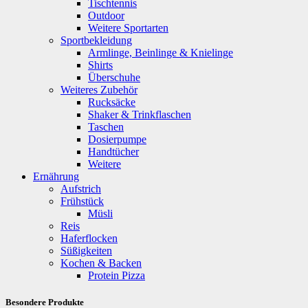
Tischtennis
Outdoor
Weitere Sportarten
Sportbekleidung
Armlinge, Beinlinge & Knielinge
Shirts
Überschuhe
Weiteres Zubehör
Rucksäcke
Shaker & Trinkflaschen
Taschen
Dosierpumpe
Handtücher
Weitere
Ernährung
Aufstrich
Frühstück
Müsli
Reis
Haferflocken
Süßigkeiten
Kochen & Backen
Protein Pizza
Besondere Produkte