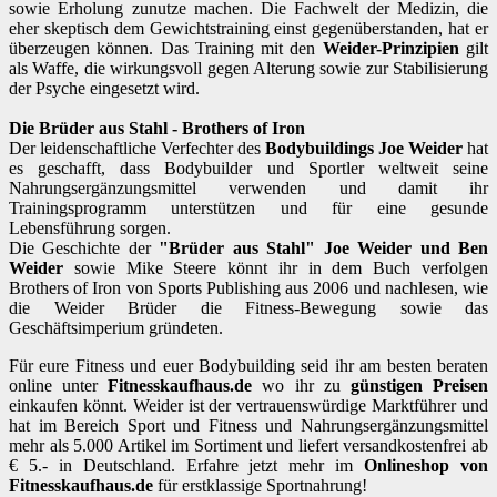
sowie Erholung zunutze machen. Die Fachwelt der Medizin, die
eher skeptisch dem Gewichtstraining einst gegenüberstanden, hat er
überzeugen können. Das Training mit den
Weider-Prinzipien
gilt
als Waffe, die wirkungsvoll gegen Alterung sowie zur Stabilisierung
der Psyche eingesetzt wird.
Die Brüder aus Stahl - Brothers of Iron
Der leidenschaftliche Verfechter des
Bodybuildings Joe Weider
hat
es geschafft, dass Bodybuilder und Sportler weltweit seine
Nahrungsergänzungsmittel verwenden und damit ihr
Trainingsprogramm unterstützen und für eine gesunde
Lebensführung sorgen.
Die Geschichte der
"Brüder aus Stahl" Joe Weider und Ben
Weider
sowie Mike Steere könnt ihr in dem Buch verfolgen
Brothers of Iron von Sports Publishing aus 2006 und nachlesen, wie
die Weider Brüder die Fitness-Bewegung sowie das
Geschäftsimperium gründeten.
Für eure Fitness und euer Bodybuilding seid ihr am besten beraten
online unter
Fitnesskaufhaus.de
wo ihr zu
günstigen Preisen
einkaufen könnt. Weider ist der vertrauenswürdige Marktführer und
hat im Bereich Sport und Fitness und Nahrungsergänzungsmittel
mehr als 5.000 Artikel im Sortiment und liefert versandkostenfrei ab
€ 5.- in Deutschland. Erfahre jetzt mehr im
Onlineshop von
Fitnesskaufhaus.de
für erstklassige Sportnahrung!