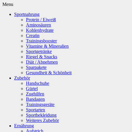
Menu
Sportnahrung
Protein / Eiweiß
Aminosäuren
Kohlenhydrate
Creatin
Trainingsbooster
Vitamine & Mineralien
Sportgetränke
Riegel & Snacks
Diät / Abnehmen
Sparpakete
Gesundheit & Schönheit
Zubehör
Handschuhe
Gürtel
Zughilfen
Bandagen
Trainingsgeräte
Sportarten
Sportbekleidung
Weiteres Zubehör
Ernährung
Aufstrich