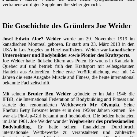
vertrauenswürdigen Supplementhersteller gemacht.
Die Geschichte des Gründers Joe Weider
Josef Edwin ?Joe? Weider
wurde am 29. November 1919 im
kanadischen Montreal geboren. Er starb am 23. März 2013 in den
USA in Los Angeles an Herzinsuffizienz. Weider war
kanadischer
Unternehmer und Bodybuilder sowie Pionier des Kraftsports
.
Joe Weider hatte jüdische Eltern aus Polen. Er wuchs in Kanada in
Quebec auf und betrieb früh den Kraftsport mit selbstgebauten
Hanteln aus Autoreifen. Seine erste Veröffentlichung war mit 14
Jahren die erste Ausgabe Muscle and Fitness, die heute international
bekannte Fachzeitschrift.
Mit seinem
Bruder Ben Weider
gründete er im Jahr 1946 die
IFBB, die International Federation of Bodybuilding and Fitness und
startete den renommierten
Wettbewerb Mr. Olympia
. Seine
Ehefrau Betty Brosmer lernte er in den 1950er Jahren kennen. Sie
war als Pin-Up-Girl bekannt und hochdotiert. Die beiden heirateten
im Jahr 1961. Joe Weider war der
Wegbereiter des professionellen
Bodybuilding
. Er hatte seinen finanziellen Durchbruch
internationale Wettbewerbe zu veranstalteten und zahlreiche