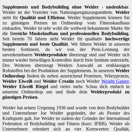
Supplements und Bodybuilding ohne Weider - undenkbar
.
Weider ist der Vorreiter von Nahrungsergänzungsmitteln.
Weider
steht für
Qualität und Effizienz
. Weider Supplements können Sie
zu günstigen Preisen im Onlineshop vom Fitnesskaufhaus
einkaufen. Weider ist sehr wohl die weltweit bekannteste Marke für
die B
ereiche Muskelaufbau und professionellen Bodybuilding
.
Seit bereits 70 Jahren steht Weider für qualitativ
hochwertige
Supplements und beste Qualität
. Wir führen Weider in unserem
breiten Sortiment, da wir von der Preis-Leistung der
unverkennbaren
Weiderprodukte
überzeugt sind und Weider sich
immer wieder freiwilligen Kontrollen durch freie Institute unterzieht.
Des Weiteren überzeugt Weiders Auswahl an erstklassigen
Rohstoffen bei der Produktion der Supplements. In unserem
Weider
Onlineshop
findest du neben ausreichend Proteinen, Wheyprotein,
Weider Eiweiß
und
Weider Creatin
noch Weider
Weight Gainer
,
Weider Eiweiß Riegel
und vieles mehr. Schau dich einfach in
unserem Onlineshop um und finde dein
Weiderprodukt zu
günstigen Preisen
.
Weider hat seinen Ursprung 1936 und wurde von dem Bodybuilder
und Unternehmer Joe Weider gegründet, der als Pionier des
Kraftsports galt. Joe Weider ist zudem der Gründer der International
Federation of Bodybuilding und Fitness (kurz: IFBB). Weider als
Unternehmen orientiert sich an vier Kernwerten: Qualität,