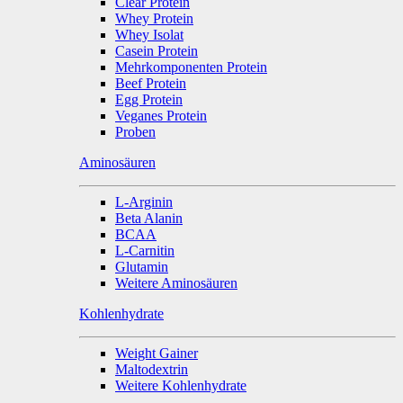
Clear Protein
Whey Protein
Whey Isolat
Casein Protein
Mehrkomponenten Protein
Beef Protein
Egg Protein
Veganes Protein
Proben
Aminosäuren
L-Arginin
Beta Alanin
BCAA
L-Carnitin
Glutamin
Weitere Aminosäuren
Kohlenhydrate
Weight Gainer
Maltodextrin
Weitere Kohlenhydrate