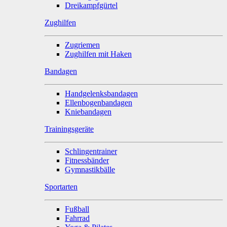
Dreikampfgürtel
Zughilfen
Zugriemen
Zughilfen mit Haken
Bandagen
Handgelenksbandagen
Ellenbogenbandagen
Kniebandagen
Trainingsgeräte
Schlingentrainer
Fitnessbänder
Gymnastikbälle
Sportarten
Fußball
Fahrrad