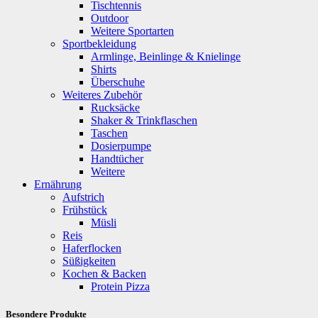
Tischtennis
Outdoor
Weitere Sportarten
Sportbekleidung
Armlinge, Beinlinge & Knielinge
Shirts
Überschuhe
Weiteres Zubehör
Rucksäcke
Shaker & Trinkflaschen
Taschen
Dosierpumpe
Handtücher
Weitere
Ernährung
Aufstrich
Frühstück
Müsli
Reis
Haferflocken
Süßigkeiten
Kochen & Backen
Protein Pizza
Besondere Produkte