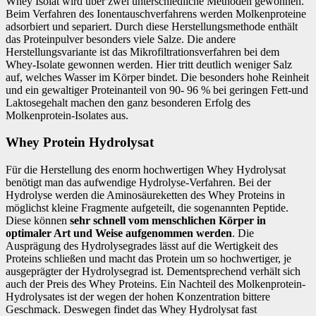
Whey Isolat wird über zwei unterschiedliche Methoden gewonnen.
Beim Verfahren des Ionentauschverfahrens werden Molkenproteine
adsorbiert und separiert. Durch diese Herstellungsmethode enthält
das Proteinpulver besonders viele Salze. Die andere
Herstellungsvariante ist das Mikrofiltrationsverfahren bei dem
Whey-Isolate gewonnen werden. Hier tritt deutlich weniger Salz
auf, welches Wasser im Körper bindet. Die besonders hohe Reinheit
und ein gewaltiger Proteinanteil von 90- 96 % bei geringen Fett-und
Laktosegehalt machen den ganz besonderen Erfolg des
Molkenprotein-Isolates aus.
Whey Protein Hydrolysat
Für die Herstellung des enorm hochwertigen Whey Hydrolysat
benötigt man das aufwendige Hydrolyse-Verfahren. Bei der
Hydrolyse werden die Aminosäureketten des Whey Proteins in
möglichst kleine Fragmente aufgeteilt, die sogenannten Peptide.
Diese können
sehr schnell vom menschlichen Körper in
optimaler Art und Weise aufgenommen werden
. Die
Ausprägung des Hydrolysegrades lässt auf die Wertigkeit des
Proteins schließen und macht das Protein um so hochwertiger, je
ausgeprägter der Hydrolysegrad ist. Dementsprechend verhält sich
auch der Preis des Whey Proteins. Ein Nachteil des Molkenprotein-
Hydrolysates ist der wegen der hohen Konzentration bittere
Geschmack. Deswegen findet das Whey Hydrolysat fast