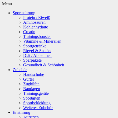
Menu
Sportnahrung
Protein / Eiweiß
Aminosäuren
Kohlenhydrate
Creatin
Trainingsbooster
Vitamine & Mineralien
Sportgetränke
Riegel & Snacks
Diät / Abnehmen
Sparpakete
Gesundheit & Schönheit
Zubehör
Handschuhe
Gürtel
Zughilfen
Bandagen
Trainingsgeräte
Sportarten
Sportbekleidung
Weiteres Zubehör
Ernährung
Aufstrich