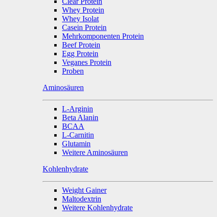
Clear Protein
Whey Protein
Whey Isolat
Casein Protein
Mehrkomponenten Protein
Beef Protein
Egg Protein
Veganes Protein
Proben
Aminosäuren
L-Arginin
Beta Alanin
BCAA
L-Carnitin
Glutamin
Weitere Aminosäuren
Kohlenhydrate
Weight Gainer
Maltodextrin
Weitere Kohlenhydrate