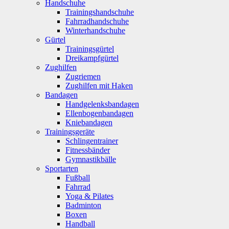
Handschuhe
Trainingshandschuhe
Fahrradhandschuhe
Winterhandschuhe
Gürtel
Trainingsgürtel
Dreikampfgürtel
Zughilfen
Zugriemen
Zughilfen mit Haken
Bandagen
Handgelenksbandagen
Ellenbogenbandagen
Kniebandagen
Trainingsgeräte
Schlingentrainer
Fitnessbänder
Gymnastikbälle
Sportarten
Fußball
Fahrrad
Yoga & Pilates
Badminton
Boxen
Handball