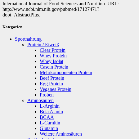
International Journal of Food Sciences and Nutrition. URL:
http://www.ncbi.nlm.nih.gov/pubmed/17127471?
dopt=AbstractPlus.
Kategorien
Sportnahrung
Protein / Eiweiß
Clear Protein
Whey Protein
Whey Isolat
Casein Protein
Mehrkomponenten Protein
Beef Protein
Egg Protein
Veganes Protein
Proben
Aminosäuren
L-Arginin
Beta Alanin
BCAA
L-Carnitin
Glutamin
Weitere Aminosäuren