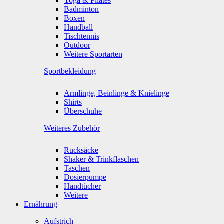
Yoga & Pilates
Badminton
Boxen
Handball
Tischtennis
Outdoor
Weitere Sportarten
Sportbekleidung
Armlinge, Beinlinge & Knielinge
Shirts
Überschuhe
Weiteres Zubehör
Rucksäcke
Shaker & Trinkflaschen
Taschen
Dosierpumpe
Handtücher
Weitere
Ernährung
Aufstrich