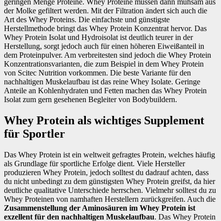
geringen Menge Proteine. Whey Proteine müssen dann mühsam aus
der Molke gefiltert werden. Mit der Filtration ändert sich auch die
Art des Whey Proteins. Die einfachste und günstigste
Herstellmethode bringt das Whey Protein Konzentrat hervor. Das
Whey Protein Isolat und Hydroisolat ist deutlich teurer in der
Herstellung, sorgt jedoch auch für einen höheren Eiweißanteil in
dem Proteinpulver. Am verbreitesten sind jedoch die Whey Protein
Konzentrationsvarianten, die zum Beispiel in dem Whey Protein
von Scitec Nutrition vorkommen. Die beste Variante für den
nachhaltigen Muskelaufbau ist das reine Whey Isolate. Geringe
Anteile an Kohlenhydraten und Fetten machen das Whey Protein
Isolat zum gern gesehenen Begleiter von Bodybuildern.
Whey Protein als wichtiges Supplement
für Sportler
Das Whey Protein ist ein weltweit gefragtes Protein, welches häufig
als Grundlage für sportliche Erfolge dient. Viele Hersteller
produzieren Whey Protein, jedoch solltest du dadrauf achten, dass
du nicht unbedingt zu dem günstigsten Whey Protein greifst, da hier
deutliche qualitative Unterschiede herrschen. Vielmehr solltest du zu
Whey Proteinen von namhaften Herstellern zurückgreifen. Auch die
Zusammenstellung der Aminosäuren im Whey Protein ist
exzellent für den nachhaltigen Muskelaufbau
. Das Whey Protein