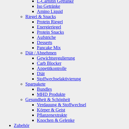
L-Carnitin Getränke
Iso Getränke
Amino Liquid
Riegel & Snacks
Protein Riegel
Energieriegel
Protein Snacks
Aufstriche
Desserts
Pancake Mix
Diät / Abnehmen
Gewichtsregulierung
Carb Blocker
Appetitkontrolle
Diät
Stoffwechselaktivierung
Sparpakete
Bundles
MHD Produkte
Gesundheit & Schönheit
Verdauung & Stoffwechsel
Körper & Geist
Pflanzenextrakte
Knochen & Gelenke
Zubehör