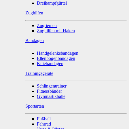
Dreikampfgürtel
Zughilfen
Zugriemen
Zughilfen mit Haken
Bandagen
Handgelenksbandagen
Ellenbogenbandagen
Kniebandagen
Trainingsgeräte
Schlingentrainer
Fitnessbänder
Gymnastikbälle
Sportarten
Fußball
Fahrrad