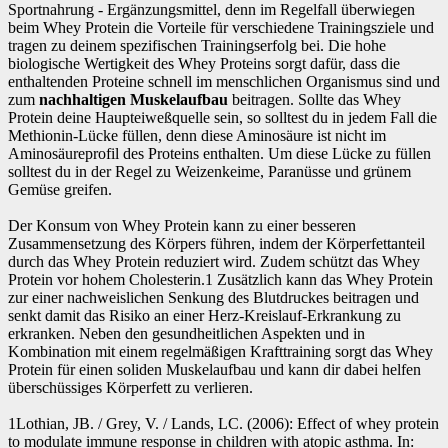
Sportnahrung - Ergänzungsmittel, denn im Regelfall überwiegen
beim Whey Protein die Vorteile für verschiedene Trainingsziele und
tragen zu deinem spezifischen Trainingserfolg bei. Die hohe
biologische Wertigkeit des Whey Proteins sorgt dafür, dass die
enthaltenden Proteine schnell im menschlichen Organismus sind und
zum
nachhaltigen Muskelaufbau
beitragen. Sollte das Whey
Protein deine Haupteiweßquelle sein, so solltest du in jedem Fall die
Methionin-Lücke füllen, denn diese Aminosäure ist nicht im
Aminosäureprofil des Proteins enthalten. Um diese Lücke zu füllen
solltest du in der Regel zu Weizenkeime, Paranüsse und grünem
Gemüse greifen.
Der Konsum von Whey Protein kann zu einer besseren
Zusammensetzung des Körpers führen, indem der Körperfettanteil
durch das Whey Protein reduziert wird. Zudem schützt das Whey
Protein vor hohem Cholesterin.1 Zusätzlich kann das Whey Protein
zur einer nachweislichen Senkung des Blutdruckes beitragen und
senkt damit das Risiko an einer Herz-Kreislauf-Erkrankung zu
erkranken. Neben den gesundheitlichen Aspekten und in
Kombination mit einem regelmäßigen Krafttraining sorgt das Whey
Protein für einen soliden Muskelaufbau und kann dir dabei helfen
überschüssiges Körperfett zu verlieren.
1Lothian, JB. / Grey, V. / Lands, LC. (2006): Effect of whey protein
to modulate immune response in children with atopic asthma. In: