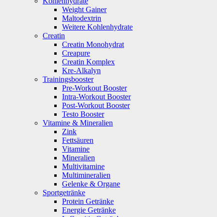
Kohlenhydrate
Weight Gainer
Maltodextrin
Weitere Kohlenhydrate
Creatin
Creatin Monohydrat
Creapure
Creatin Komplex
Kre-Alkalyn
Trainingsbooster
Pre-Workout Booster
Intra-Workout Booster
Post-Workout Booster
Testo Booster
Vitamine & Mineralien
Zink
Fettsäuren
Vitamine
Mineralien
Multivitamine
Multimineralien
Gelenke & Organe
Sportgetränke
Protein Getränke
Energie Getränke