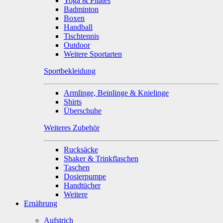
Yoga & Pilates
Badminton
Boxen
Handball
Tischtennis
Outdoor
Weitere Sportarten
Sportbekleidung
Armlinge, Beinlinge & Knielinge
Shirts
Überschuhe
Weiteres Zubehör
Rucksäcke
Shaker & Trinkflaschen
Taschen
Dosierpumpe
Handtücher
Weitere
Ernährung
Aufstrich