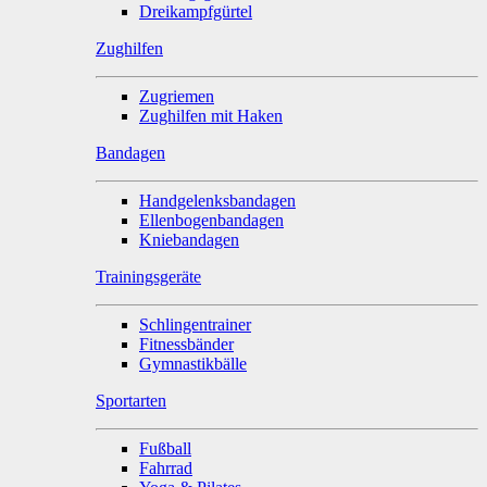
Dreikampfgürtel
Zughilfen
Zugriemen
Zughilfen mit Haken
Bandagen
Handgelenksbandagen
Ellenbogenbandagen
Kniebandagen
Trainingsgeräte
Schlingentrainer
Fitnessbänder
Gymnastikbälle
Sportarten
Fußball
Fahrrad