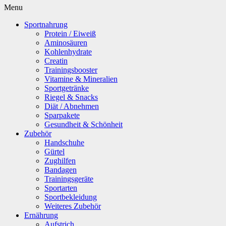
Menu
Sportnahrung
Protein / Eiweiß
Aminosäuren
Kohlenhydrate
Creatin
Trainingsbooster
Vitamine & Mineralien
Sportgetränke
Riegel & Snacks
Diät / Abnehmen
Sparpakete
Gesundheit & Schönheit
Zubehör
Handschuhe
Gürtel
Zughilfen
Bandagen
Trainingsgeräte
Sportarten
Sportbekleidung
Weiteres Zubehör
Ernährung
Aufstrich