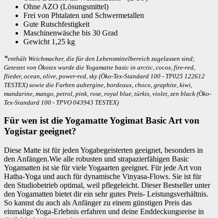
Ohne AZO (Lösungsmittel)
Frei von Phtalaten und Schwermetallen
Gute Rutschfestigkeit
Maschinenwäsche bis 30 Grad
Gewicht 1,25 kg
*
enthält Weichmacher, die für den Lebensmittelbereich zugelassen sind;
Getestet von Ökotex wurde die Yogamatte basic in arctic, cocos, fire-red,
flieder, ocean, olive, power-red, sky (Öko-Tex-Standard 100 - TP025 122612
TESTEX) sowie die Farben aubergine, bordeaux, choco, graphite, kiwi,
mandarine, mango, petrol, pink, rose, royal blue, türkis, violet, zen black (Öko-
Tex-Standard 100 - TPVO 043943 TESTEX)
Für wen ist die Yogamatte Yogimat Basic Art von
Yogistar geeignet?
Diese Matte ist für jeden Yogabegeisterten geeignet, besonders in
den Anfängen.Wie alle robusten und strapazierfähigen Basic
Yogamatten ist sie für viele Yogaarten geeignet. Für jede Art von
Hatha-Yoga und auch für dynamische Vinyasa-Flows. Sie ist für
den Studiobetrieb optimal, weil pflegeleicht. Dieser Bestseller unter
den Yogamatten bietet dir ein sehr gutes Preis- Leistungsverhältnis.
So kannst du auch als Anfänger zu einem günstigen Preis das
einmalige Yoga-Erlebnis erfahren und deine Enddeckungsreise in