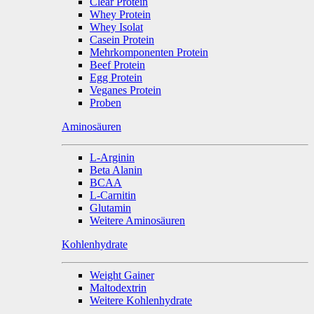
Clear Protein
Whey Protein
Whey Isolat
Casein Protein
Mehrkomponenten Protein
Beef Protein
Egg Protein
Veganes Protein
Proben
Aminosäuren
L-Arginin
Beta Alanin
BCAA
L-Carnitin
Glutamin
Weitere Aminosäuren
Kohlenhydrate
Weight Gainer
Maltodextrin
Weitere Kohlenhydrate