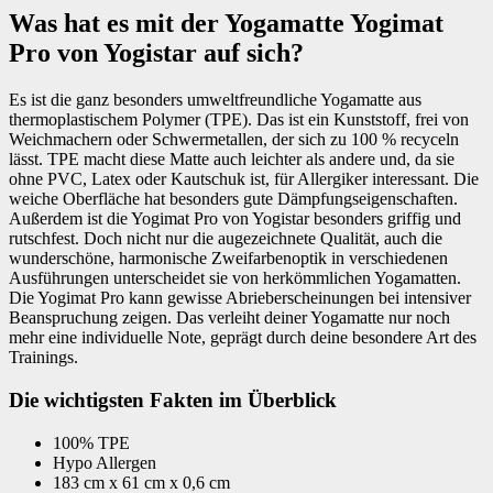
Was hat es mit der Yogamatte Yogimat
Pro von Yogistar auf sich?
Es ist die ganz besonders umweltfreundliche Yogamatte aus
thermoplastischem Polymer (TPE). Das ist ein Kunststoff, frei von
Weichmachern oder Schwermetallen, der sich zu 100 % recyceln
lässt. TPE macht diese Matte auch leichter als andere und, da sie
ohne PVC, Latex oder Kautschuk ist, für Allergiker interessant. Die
weiche Oberfläche hat besonders gute Dämpfungseigenschaften.
Außerdem ist die Yogimat Pro von Yogistar besonders griffig und
rutschfest. Doch nicht nur die augezeichnete Qualität, auch die
wunderschöne, harmonische Zweifarbenoptik in verschiedenen
Ausführungen unterscheidet sie von herkömmlichen Yogamatten.
Die Yogimat Pro kann gewisse Abrieberscheinungen bei intensiver
Beanspruchung zeigen. Das verleiht deiner Yogamatte nur noch
mehr eine individuelle Note, geprägt durch deine besondere Art des
Trainings.
Die wichtigsten Fakten im Überblick
100% TPE
Hypo Allergen
183 cm x 61 cm x 0,6 cm