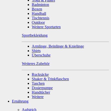
Yoga & Pilates
Badminton
Boxen
Handball
Tischtennis
Outdoor
Weitere Sportarten
Sportbekleidung
Armlinge, Beinlinge & Knielinge
Shirts
Überschuhe
Weiteres Zubehör
Rucksäcke
Shaker & Trinkflaschen
Taschen
Dosierpumpe
Handtücher
Weitere
Ernährung
Aufstrich