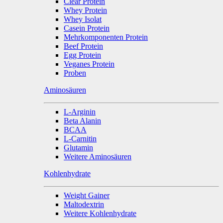
Clear Protein
Whey Protein
Whey Isolat
Casein Protein
Mehrkomponenten Protein
Beef Protein
Egg Protein
Veganes Protein
Proben
Aminosäuren
L-Arginin
Beta Alanin
BCAA
L-Carnitin
Glutamin
Weitere Aminosäuren
Kohlenhydrate
Weight Gainer
Maltodextrin
Weitere Kohlenhydrate