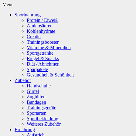
Menu
Sportnahrung
Protein / Eiweiß
Aminosäuren
Kohlenhydrate
Creatin
Trainingsbooster
Vitamine & Mineralien
Sportgetränke
Riegel & Snacks
Diät / Abnehmen
Sparpakete
Gesundheit & Schönheit
Zubehör
Handschuhe
Gürtel
Zughilfen
Bandagen
Trainingsgeräte
Sportarten
Sportbekleidung
Weiteres Zubehör
Ernährung
Aufstrich