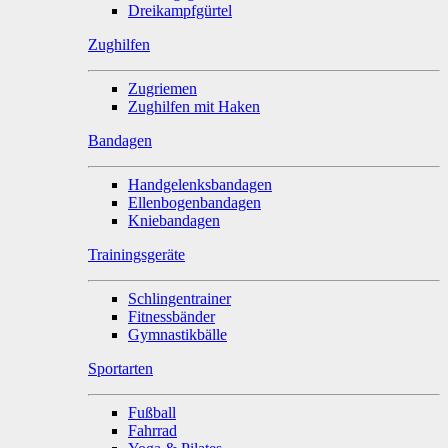
Dreikampfgürtel
Zughilfen
Zugriemen
Zughilfen mit Haken
Bandagen
Handgelenksbandagen
Ellenbogenbandagen
Kniebandagen
Trainingsgeräte
Schlingentrainer
Fitnessbänder
Gymnastikbälle
Sportarten
Fußball
Fahrrad